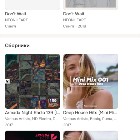
Don't Wait
Don't Wait
NÉONHÈART
NÉONHÈART
Сингл
Сингл
2018
Сборники
Armada Night Radio 139 (Incl. Gfdm & MD Electro Guest Mix)
Deep House Hits (Mini Mix 001) - Armada Music
Various Artists, MD Electro, David Gravell, Galavant, Lost Frequencies, Cup & String, Kago Pengchi, Shermanology, Plastik Funk, ...
Various Artists, Bobby Puma, Felon, Boehm, DJ Zinc, Thomas Gold, Going Deeper, TAI, GFDM, Tom Ferro, Sultan + Shepard, LZRZ, Zac...
2017
2017