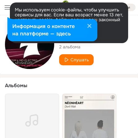
Войти
Мы используем cookie-файлы, чтобы улучшить
сервисы для вас. Если ваш возраст менее 13 лет,
настроить cookie-файлы должен ваш законный
представитель.
Больше информации
Исполнитель
Информация о контенте
Разрешить все
Настроить
на платформе — здесь
NÉONHÈART
2 альбома
Слушать
Альбомы