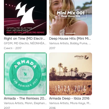
Right on Time (MD Electro Remix)
Deep House Hits (Mini Mix 001) - Armada Music
GFDM, MD Electro, NÉONHÈART
Various Artists, Bobby Puma, Going Deeper, TAI, Felon, MD Electro, Boehm, Sultan + Shepard, Gil Sanders, DJ Zinc, Thomas Gold, T...
Сингл
2017
2017
Armada - The Remixes 2017, Vol. 2 (The Future House Edition)
Armada Deep - Ibiza 2016
Various Artists, Monn, Elephante, MD Electro, Daniel Nitt, Armin van Buuren, Luis Leon, Dave Winnel, Tuneboy, SCNDL, Norman Dora...
Various Artists, Miura Keys, Moonbootica, Bobby Puma, INSTRUM, Robosonic, John Monkman, Plastik Funk, Cimo Fränkel, Going Deeper...
2017
2016