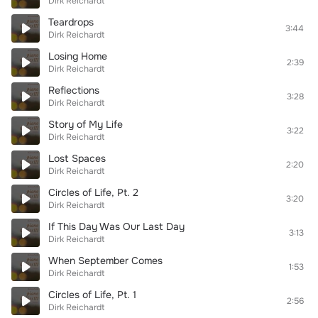
Dirk Reichardt
Teardrops
3:44
Dirk Reichardt
Losing Home
2:39
Dirk Reichardt
Reflections
3:28
Dirk Reichardt
Story of My Life
3:22
Dirk Reichardt
Lost Spaces
2:20
Dirk Reichardt
Circles of Life, Pt. 2
3:20
Dirk Reichardt
If This Day Was Our Last Day
3:13
Dirk Reichardt
When September Comes
1:53
Dirk Reichardt
Circles of Life, Pt. 1
2:56
Dirk Reichardt