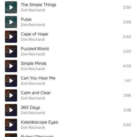
The Simple Things
2:50
Dirk Reichardt
Pulse
3:09
Dirk Reichardt
Cape of Hope
2:40
Dirk Reichardt
Puzzled World
3:20
Dirk Reichardt
Simple Minds
4:05
Dirk Reichardt
Can You Hear Me
1:47
Dirk Reichardt
Calm and Clear
3:56
Dirk Reichardt
365 Days
3:38
Dirk Reichardt
Kaleidoscope Eyes
2:20
Dirk Reichardt
Nubes Obscuras