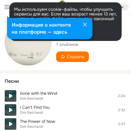
Войти
Мы используем cookie-файлы, чтобы улучшить
сервисы для вас. Если ваш возраст менее 13 лет,
настроить cookie-файлы должен ваш законный
представитель.
Больше информации
Исполнитель
Информация о контенте
Разрешить все
Настроить
на платформе — здесь
Dirk Reichardt
7 альбомов
Слушать
Песни
Gone with the Wind
2:24
Dirk Reichardt
I Can't Find You
2:32
Dirk Reichardt
The Power of Now
2:47
Dirk Reichardt