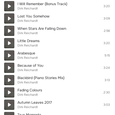
I Will Remember (Bonus Track)
3:20
Dirk Reichardt
Lost You Somehow
3:09
Dirk Reichardt
When Stars Are Falling Down
2:56
Dirk Reichardt
Little Dreams
3:20
Dirk Reichardt
Arabesque
5:15
Dirk Reichardt
Because of You
3:24
Dirk Reichardt
Blackbird (Piano Stories Mix)
3:13
Dirk Reichardt
Fading Colours
2:30
Dirk Reichardt
Autumn Leaves 2017
3:03
Dirk Reichardt
True Moments