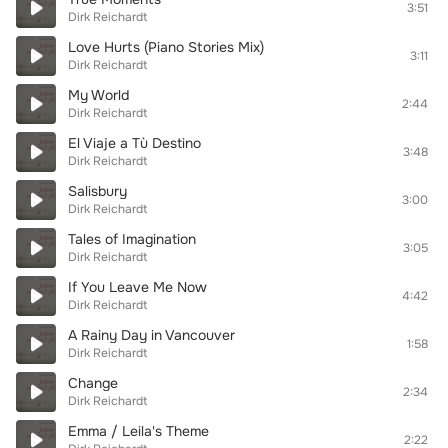
3:51
Dirk Reichardt
Love Hurts (Piano Stories Mix)
3:11
Dirk Reichardt
My World
2:44
Dirk Reichardt
El Viaje a Tù Destino
3:48
Dirk Reichardt
Salisbury
3:00
Dirk Reichardt
Tales of Imagination
3:05
Dirk Reichardt
If You Leave Me Now
4:42
Dirk Reichardt
A Rainy Day in Vancouver
1:58
Dirk Reichardt
Change
2:34
Dirk Reichardt
Emma / Leila's Theme
2:22