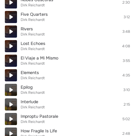
2:30
Dirk Reichardt
Five Quarters
3:12
Dirk Reichardt
Rivers
3:48
Dirk Reichardt
Lost Echoes
4:08
Dirk Reichardt
El Viaje a Mi Mismo
3:55
Dirk Reichardt
Elements
4:35
Dirk Reichardt
Epilog
3:10
Dirk Reichardt
Interlude
2:15
Dirk Reichardt
Improptu Pastorale
5:02
Dirk Reichardt
How Fragile Is Life
2:48