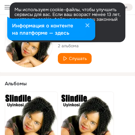
Войти
Мы используем cookie-файлы, чтобы улучшить
сервисы для вас. Если ваш возраст менее 13 лет,
настроить cookie-файлы должен ваш законный
представитель.
Больше информации
Исполнитель
Информация о контенте
Разрешить все
Настроить
на платформе — здесь
Slindile
2 альбома
Слушать
Альбомы