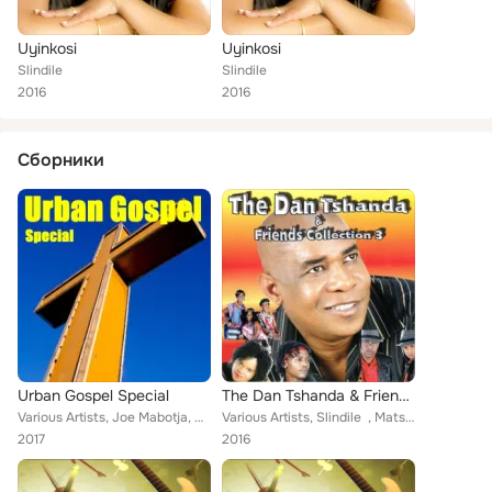
Uyinkosi
Uyinkosi
Slindile
Slindile
2016
2016
Сборники
Urban Gospel Special
The Dan Tshanda & Friends Collection, Vol. 3
Various Artists, Joe Mabotja, Mokgadi, Mams Molepo, Buyile Plaatjie, Thami Shabalala, Malibongwe, uZola NabaZungezi, Sibongile S...
Various Artists, Slindile , Matshikos , Splash, Dalom Kids, Berea , D.T. Express , Peacock
2017
2016