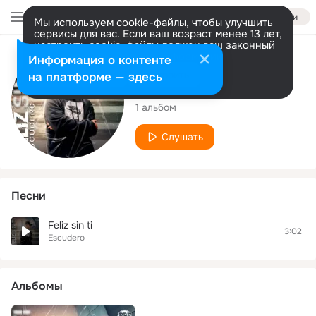
Войти
Мы используем cookie-файлы, чтобы улучшить
сервисы для вас. Если ваш возраст менее 13 лет,
настроить cookie-файлы должен ваш законный
представитель.
Больше информации
Исполнитель
Информация о контенте
Разрешить все
Настроить
на платформе — здесь
Escudero
1 альбом
Слушать
Песни
Feliz sin ti
3:02
Escudero
Альбомы