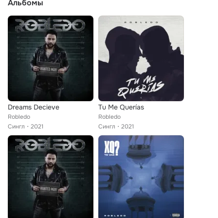
Альбомы
Dreams Decieve
Tu Me Querías
Robledo
Robledo
Сингл
2021
Сингл
2021