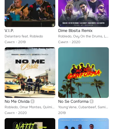
V.I.P.
Dime Bbsita Remix
Delantero feat. Robledo
Robledo, Ovy On the Drums, Lalo Ebratt feat. Omar Montes, Alex Martini
Сингл
2019
Сингл
2020
No Me Olvida
No Se Conforma
Robledo, Omar Montes, Químico Ultra Mega
Young Vene, Cubanbeef, SamiThePrince, Robledo
Сингл
2020
2019