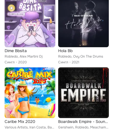
Dime Bbsita
Hola Bb
Robledo, Alex Martini Dj
Robledo, Ovy On The Drums
Сингл
2020
Сингл
2021
Caribe Mix 2020
Boardwalk Empire - Soundtrack Highlights - Season Three
Various Artists, Iran Costa, Banda Mar Azul, KPro, Buik Box, Martín Sangar, Marcus, Gerilson Insrael, Pedro Diaz, Cláudio Ismael...
Gershwin, Robledo, Meacham, Conrad, Henderson, Handy, Meyer, Davis, Reinhardt, Overstreet, Wood