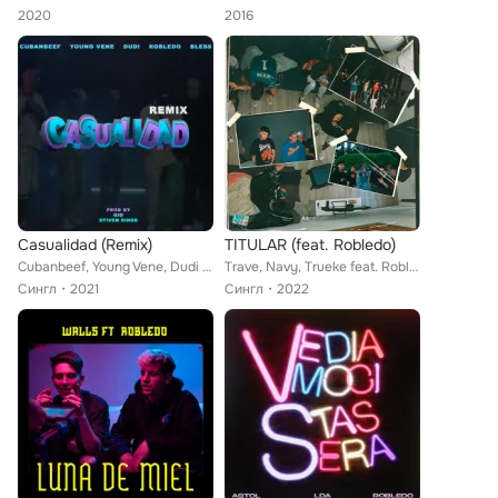
2020
2016
Casualidad (Remix)
TITULAR (feat. Robledo)
Cubanbeef, Young Vene, Dudi feat. Robledo, bless
Trave, Navy, Trueke feat. Robledo
Сингл
2021
Сингл
2022