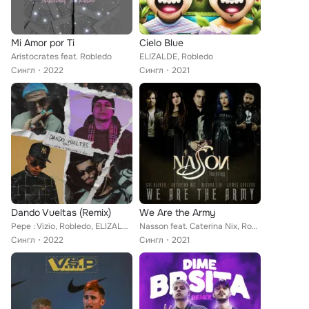
Mi Amor por Ti
Cielo Blue
Aristocrates feat. Robledo
ELIZALDE, Robledo
Сингл
2022
Сингл
2021
Dando Vueltas (Remix)
We Are the Army
Pepe : Vizio, Robledo, ELIZALDE
Nasson feat. Caterina Nix, Robledo, Mizuho Lin, Gui Oliver
Сингл
2022
Сингл
2021