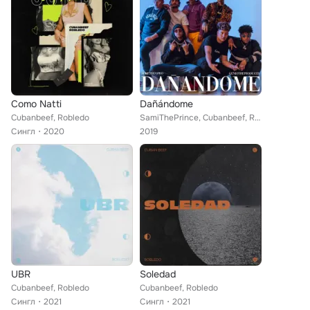
Como Natti
Dañándome
Cubanbeef, Robledo
SamiThePrince, Cubanbeef, Robledo, Young Vene, Denyerkin
Сингл
2020
2019
UBR
Soledad
Cubanbeef, Robledo
Cubanbeef, Robledo
Сингл
2021
Сингл
2021