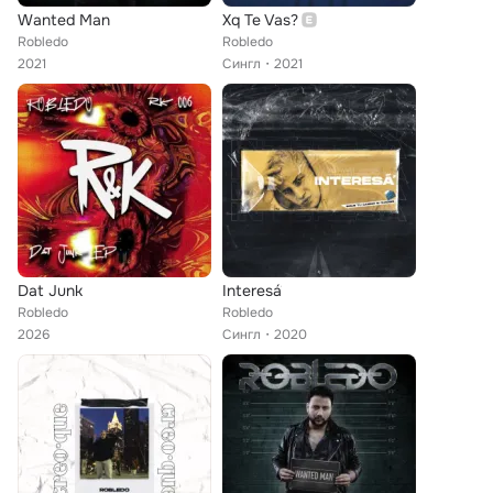
Wanted Man
Xq Te Vas?
Robledo
Robledo
2021
Сингл
2021
Dat Junk
Interesá´
Robledo
Robledo
2026
Сингл
2020