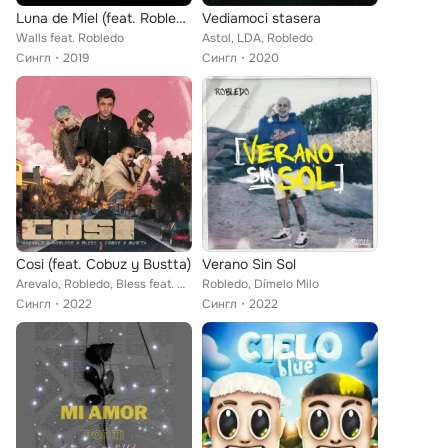
Luna de Miel (feat. Robledo)
Vediamoci stasera
Walls feat. Robledo
Astol, LDA, Robledo
Сингл
2019
Сингл
2020
Cosi (feat. Cobuz y Bustta)
Verano Sin Sol
Arevalo, Robledo, Bless feat. Cobuz y Bustta
Robledo, Dímelo Milo
Сингл
2022
Сингл
2022