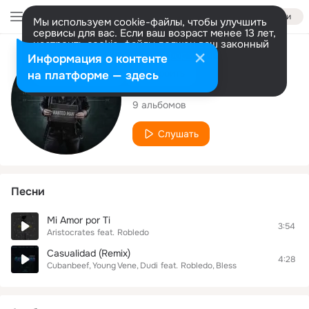
Войти
Мы используем cookie-файлы, чтобы улучшить
сервисы для вас. Если ваш возраст менее 13 лет,
настроить cookie-файлы должен ваш законный
представитель.
Больше информации
Исполнитель
Информация о контенте
Разрешить все
Настроить
на платформе — здесь
Robledo
9 альбомов
Слушать
Песни
Mi Amor por Ti
3:54
Aristocrates
feat.
Robledo
Casualidad (Remix)
4:28
Cubanbeef
Young Vene
Dudi
feat.
Robledo
Bless