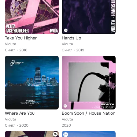
Take You Higher
Hands Up
Viduta
Viduta
Сингл
2016
Сингл
2019
Where Are You
Boom Soon / House Nation
Viduta
Viduta
Сингл
2020
2020