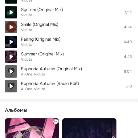
Viduta
System (Original Mix)
5:14
Viduta
Smile (Original Mix)
4:24
Viduta
Falling (Original Mix)
4:40
Viduta
Summer (Original Mix)
4:43
Viduta
Euphoria Autumn (Original Mix)
6:04
A-One
Viduta
Euphoria Autumn (Radio Edit)
5:13
A-One
Viduta
Альбомы