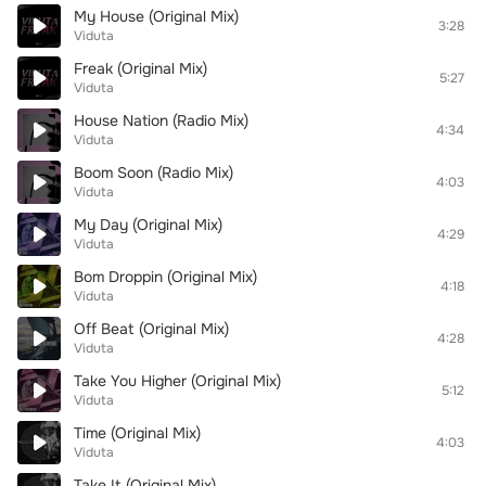
My House (Original Mix)
3:28
Viduta
Freak (Original Mix)
5:27
Viduta
House Nation (Radio Mix)
4:34
Viduta
Boom Soon (Radio Mix)
4:03
Viduta
My Day (Original Mix)
4:29
Viduta
Bom Droppin (Original Mix)
4:18
Viduta
Off Beat (Original Mix)
4:28
Viduta
Take You Higher (Original Mix)
5:12
Viduta
Time (Original Mix)
4:03
Viduta
Take It (Original Mix)