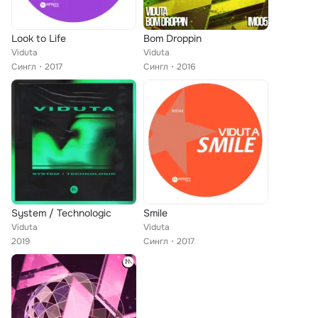
Look to Life
Bom Droppin
Viduta
Viduta
Сингл
2017
Сингл
2016
System / Technologic
Smile
Viduta
Viduta
2019
Сингл
2017