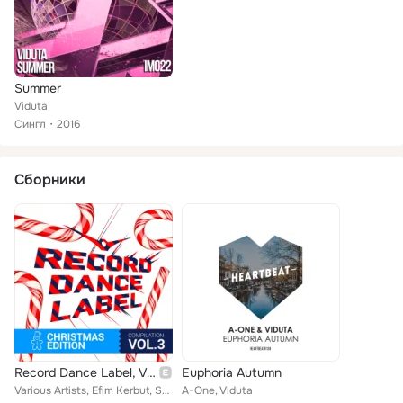
Summer
Viduta
Сингл
2016
Сборники
Record Dance Label, Vol. 3 (Christmas Edition)
Euphoria Autumn
Various Artists, Efim Kerbut, Shoosto, The Mankeys, Slider & Magnit, Жан & Rimsky, DJ M.E.G., Jean Beatz, DJ Feel, Matisse & Sad...
A-One, Viduta