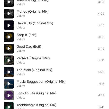
4:35
Viduta
Money (Original Mix)
4:09
Viduta
Hands Up (Original Mix)
4:15
Viduta
Stop It (Edit)
3:32
Viduta
Good Day (Edit)
3:49
Viduta
Perfect (Original Mix)
4:21
Viduta
The Main (Original Mix)
5:22
Viduta
Music Suggestion (Original Mix)
4:17
Viduta
Look to Life (Original Mix)
4:33
Viduta
Technologic (Original Mix)
6:41