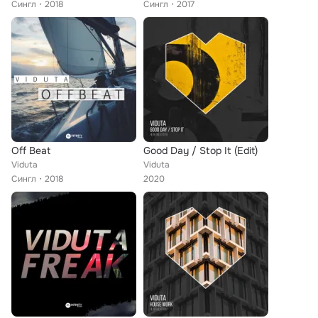
Сингл
2018
Сингл
2017
Off Beat
Good Day / Stop It (Edit)
Viduta
Viduta
Сингл
2018
2020