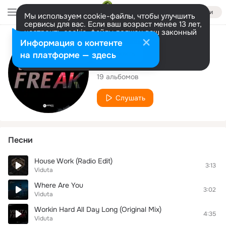
Войти
Мы используем cookie-файлы, чтобы улучшить
сервисы для вас. Если ваш возраст менее 13 лет,
настроить cookie-файлы должен ваш законный
представитель.
Больше информации
Исполнитель
Информация о контенте
Разрешить все
Настроить
на платформе — здесь
Viduta
19 альбомов
Слушать
Песни
House Work (Radio Edit)
3:13
Viduta
Where Are You
3:02
Viduta
Workin Hard All Day Long (Original Mix)
4:35
Viduta