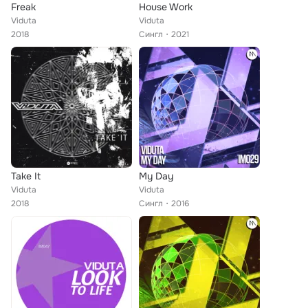
Freak
House Work
Viduta
Viduta
2018
Сингл
2021
Take It
My Day
Viduta
Viduta
2018
Сингл
2016