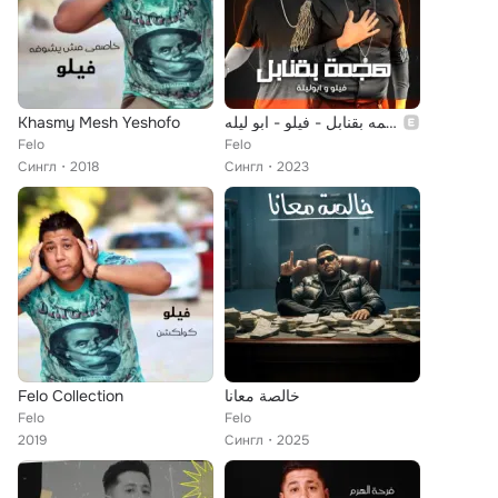
Khasmy Mesh Yeshofo
مهرجان - هجمه بقنابل - فيلو - ابو ليله
Felo
Felo
Сингл
2018
Сингл
2023
Felo Collection
خالصة معانا
Felo
Felo
2019
Сингл
2025