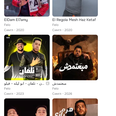
ElDam El7amy
El Regola Mesh Haz Ketaf
Felo
Felo
Сингл
2020
Сингл
2020
مبعتمدش
مهرجان - تلفان - ابو ليله - فيلو
Felo
Felo
Сингл
2023
Сингл
2026