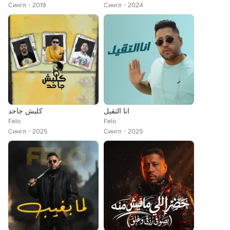
Сингл
2019
Сингл
2024
انا التقيل
كلبش جاحد
Felo
Felo
Сингл
2025
Сингл
2025