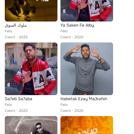
ملوك السوق
Ya Saken Fe Alby
Felo
Felo
Сингл
2025
Сингл
2020
Sa7eb Sa7aba
Habetak Ezay Ma3rafsh
Felo
Felo
Сингл
2020
Сингл
2020