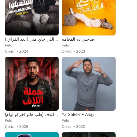
صاحبي ده الفخامه
إستقبلوا اللي جاي مني ( بعد الفراق )
Felo
Felo
Сингл
2024
Сингл
2023
حملة اتلاف (طب هاتو اخركو اوام)
Ya Saken F Alby
Felo
Felo
Сингл
2026
Сингл
2020