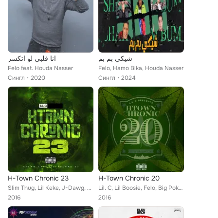
شيكي بم بم
انا قلبي لو اتكسر
Felo feat. Houda Nasser
Felo, Hamo Bika, Houda Nasser
Сингл
2020
Сингл
2024
H-Town Chronic 23
H-Town Chronic 20
Slim Thug, Lil Keke, J-Dawg, Felo, Big Pokey, J. Stew, Big Moe, Paul Wall, Killa Kyleon, Z-RO, Lil. C
Lil. C, Lil Boosie, Felo, Big Pokey, Z-RO, Pimp C, J-Dawg, Scarface, Lil Keke, D. Gotti, Killa Kyleon
2016
2016