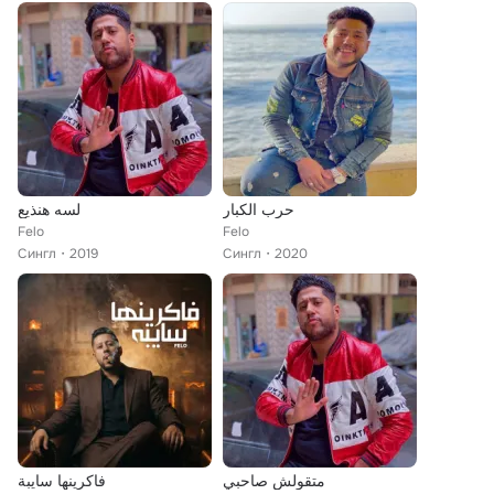
حرب الكبار
لسه هنذيع
Felo
Felo
Сингл
2019
Сингл
2020
متقولش صاحبي
فاكرينها سايبة