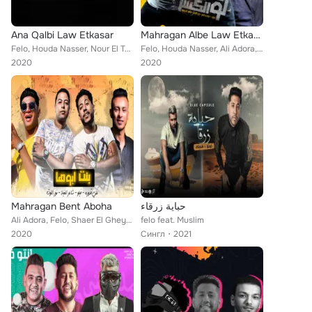
Ana Qalbi Law Etkasar
Mahragan Albe Law Etkasar
Felo, Houda Nasser, Nour El Tot, Ali Adora
Felo, Houda Nasser, Ali Adora, Nour El Tot
2020
2020
Mahragan Bent Aboha
حباية زرقاء
Ali Adora, Felo, Shaer El Gheya, Nour El Tot
felo feat. Muslim
2020
Сингл
2021