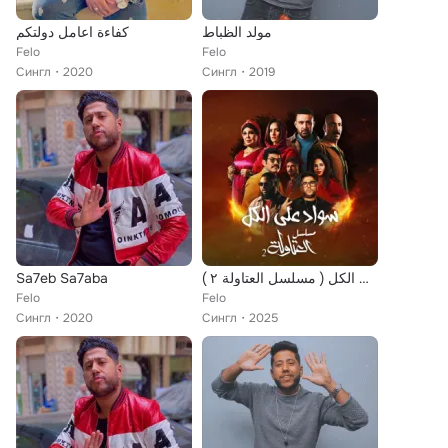
مولد الظباط
كفاءة اعامل دولتكم
Felo
Felo
Сингл
2020
Сингл
2019
Sa7eb Sa7aba
سواد علي الكل ( مسلسل العتاولة ٢ )
Felo
Felo
Сингл
2020
Сингл
2025