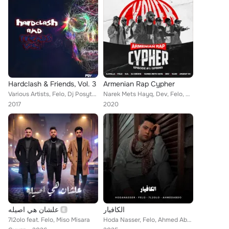
Hardclash & Friends, Vol. 3
Armenian Rap Cypher
Various Artists, Felo, Dj Posytyvy, Dr Chekill, Gieziabisai, A.Yoki, Primus, Dj Mente, Orkus, Chewy Martins, Hardclash, SamBass,...
Narek Mets Hayq, Dev, Felo, A. Chilla, Vlod, Ararat 94, N.O., Dj Smoke
2017
2020
الكافيار
علشان هي اصيله
7l2olo feat. Felo, Miso Misara
Hoda Nasser, Felo, Ahmed Abdo, 7l2olo