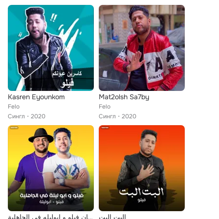
Kasren Eyounkom
Mat2olsh Sa7by
Felo
Felo
Сингл
2020
Сингл
2020
البت البت
مهرجان فيلو و ابوليله في الجاهلية