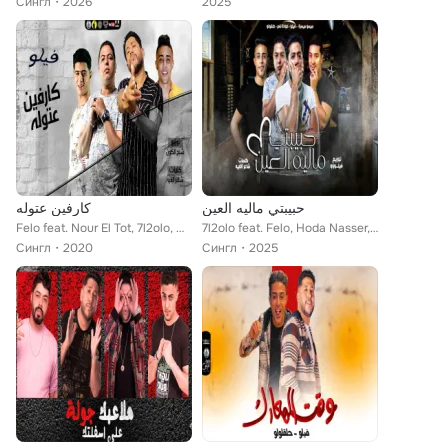
Сингл
2026
2025
حبيبتي ماليه العين
كارفين عتوله
Felo feat. Nour El Tot, 7l2olo, Houda Naser
7l2olo feat. Felo, Hoda Nasser, Miso misara
Сингл
2020
Сингл
2025