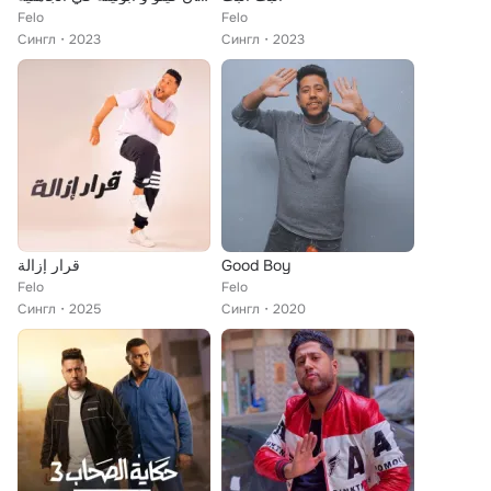
Felo
Felo
Сингл
2023
Сингл
2023
قرار إزالة
Good Boy
Felo
Felo
Сингл
2025
Сингл
2020