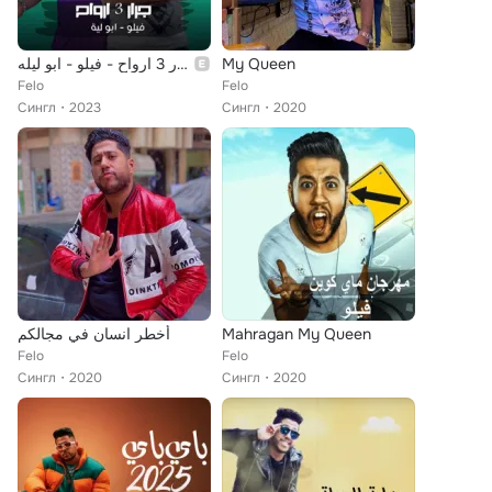
مهرجان - جرار 3 ارواح - فيلو - ابو ليله
My Queen
Felo
Felo
Сингл
2023
Сингл
2020
أخطر انسان في مجالكم
Mahragan My Queen
Felo
Felo
Сингл
2020
Сингл
2020