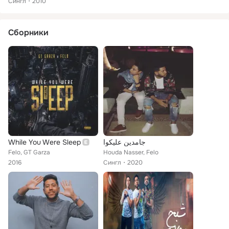
Сингл
2010
Сборники
While You Were Sleep
جامدين عليكوا
Felo, GT Garza
Houda Nasser, Felo
2016
Сингл
2020