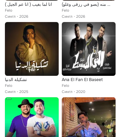
حضر إللي مفيش منه (بصو في رزقى وغلو)
انا لما بغيب ( انا عم الجيل )
Felo
Felo
Сингл
2026
Сингл
2026
تشكيلة الدنيا
Ana El Fan El Baseet
Felo
Felo
Сингл
2025
Сингл
2020