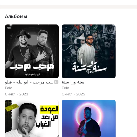
Альбомы
سنة ورا سنة
مهرجان - مرحب مرحب - ابو ليله - فيلو
Felo
Felo
Сингл
2023
Сингл
2025