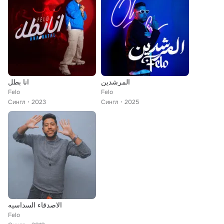
المرشدين
انا بطل
Felo
Felo
Сингл
2023
Сингл
2025
الاصدقاء السداسيه
Felo