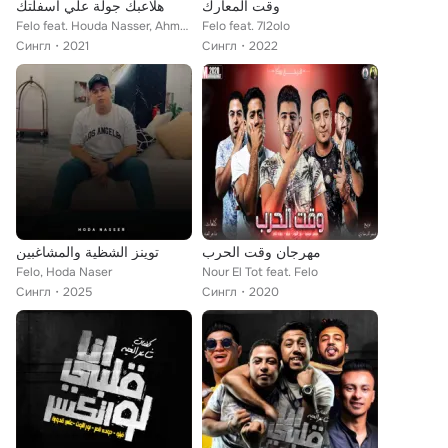
وقت المعارك
هلاعبك جولة علي اسفلتك
Felo feat. Houda Nasser, Ahmed El Sweasy, 7l2olo
Felo feat. 7l2olo
Сингл
2021
Сингл
2022
مهرجان وقت الحرب
توينز الشظية والمشاغبين
Felo, Hoda Naser
Nour El Tot feat. Felo
Сингл
2025
Сингл
2020