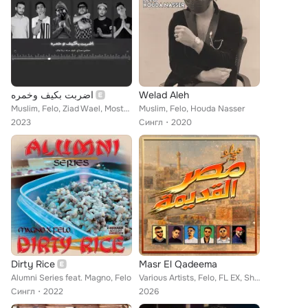
اضربت بكيف وخمره
Welad Aleh
Muslim, Felo, Ziad Wael, Mostafa Magdy
Muslim, Felo, Houda Nasser
2023
Сингл
2020
Dirty Rice
Masr El Qadeema
Alumni Series feat. Magno, Felo
Various Artists, Felo, FL EX, Shehab, 3enba, Kan, Marwan Moussa
Сингл
2022
2026