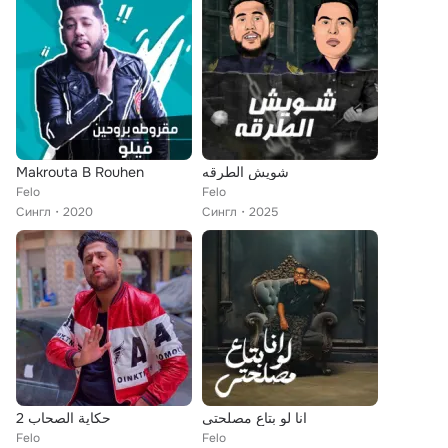
Makrouta B Rouhen
شويش الطرقه
Felo
Felo
Сингл
2020
Сингл
2025
انا لو بتاع مصلحتى
حكاية الصحاب 2
Felo
Felo