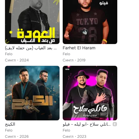
العودة من بعد الغياب (من حفله لايف)
Farhet El Haram
Felo
Felo
Сингл
2024
Сингл
2019
مهرجان - هاتلي سلاح -ابو ليله - فيلو
الكينج
Felo
Felo
Сингл
2026
Сингл
2023