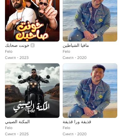
مافيا الشياطين
خونت صحابك
Felo
Felo
Сингл
2023
Сингл
2020
قذيفة ورا قذيفة
المكنة الصيني
Felo
Felo
Сингл
2025
Сингл
2020