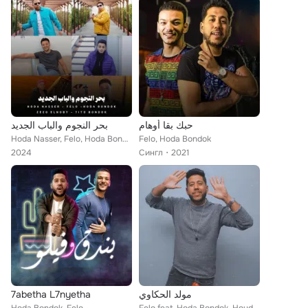
حبك بقا أوهام
بحر النجوم والباب الجديد
Hoda Nasser, Felo, Hoda Bondok, Zizo El Noby, تيتو بندق
Felo, Hoda Bondok
2024
Сингл
2021
7abetha L7nyetha
مولد الحكاوي