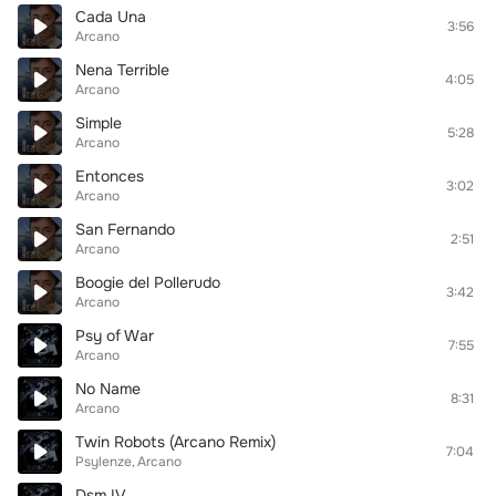
Cada Una
3:56
Arcano
Nena Terrible
4:05
Arcano
Simple
5:28
Arcano
Entonces
3:02
Arcano
San Fernando
2:51
Arcano
Boogie del Pollerudo
3:42
Arcano
Psy of War
7:55
Arcano
No Name
8:31
Arcano
Twin Robots (Arcano Remix)
7:04
Psylenze
Arcano
Dsm IV