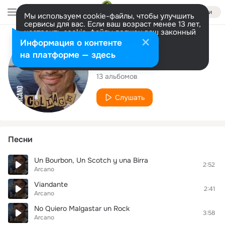
Войти
Мы используем cookie-файлы, чтобы улучшить
сервисы для вас. Если ваш возраст менее 13 лет,
настроить cookie-файлы должен ваш законный
представитель.
Больше информации
Исполнитель
Информация о контенте
Разрешить все
Настроить
на платформе — здесь
Arcano
13 альбомов
Слушать
Песни
Un Bourbon, Un Scotch y una Birra
2:52
Arcano
Viandante
2:41
Arcano
No Quiero Malgastar un Rock
3:58
Arcano