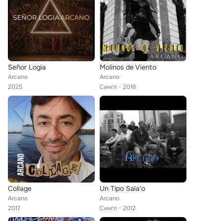
Señor Logia
Molinos de Viento
Arcano
Arcano
2025
Сингл
2018
Collage
Un Tipo Sala'o
Arcano
Arcano
2017
Сингл
2012