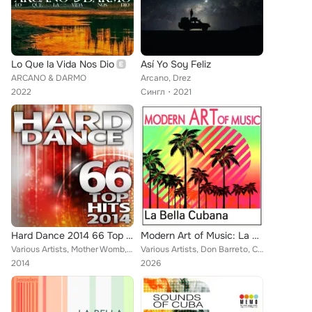
Lo Que la Vida Nos Dio
Así Yo Soy Feliz
ARCANO & DARMO
Arcano, Drez
2022
Сингл
2021
Hard Dance 2014 66 Top Hits - Best of Electronic Dance Club, Rave Music Anthems, Psychedelic Goa Trance, Hardcore Acid Tech Hous...
Modern Art of Music: La Bella Cubana
Various Artists, Mother Womb, Paraforce, Zoologic, Perfect Match, Electrocult, Stuntproject, Zybex, Wizack Twizack, Goe, Zoomorf...
Various Artists, Don Barreto, Cachao, Labrada, Sabor De Cuba, Cvarteto Diapasón, Oscar Calle, Roberto Hernández Caballero, Emili...
2014
2026