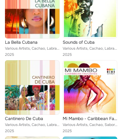
La Bella Cubana
Sounds of Cuba
Various Artists, Cachao, Labrada, Sabor De Cuba, Cvarteto Diapasón, Roberto Hernández Caballero, Emilio Ernesto Sánchez Rubio, Q...
Various Artists, Cachao, Labrada, Sabor De Cuba, Cvarteto Diapasón, Roberto Hernández Caballero, Emilio Ernesto Sánchez Rubio, К...
2025
2025
Cantinero De Cuba
Mi Mambo - Caribbean Favorites
Various Artists, Cachao, Labrada, Sabor De Cuba, Cvarteto Diapasón, Roberto Hernández Caballero, Emilio Ernesto Sánchez Rubio, Q...
Various Artists, Cachao, Sabor De Cuba, Labrada, Cvarteto Diapasón, Roberto Hernández Caballero, Emilio Ernesto Sánchez Rubio, К...
2025
2025