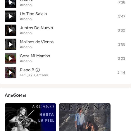
7:38
Arcano
Un Tipo Sala'o
5:47
Arcano
Juntos De Nuevo
3:30
Arcano
Molinos de Viento
3:55
Arcano
Goza Mi Mambo
3:03
Arcano
Plano B
2:44
sarT
XYB
Arcano
Альбомы