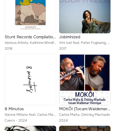
Stunt Records Compilation 2018, Vol. 26
Jobim´nized
Various Artists, Kathrine Windfeld, Nicolai Gromin, Blanco Y Negro, Kenneth Knudsen, Sinne Eeg, Rudy Smith Quartet, Kira Skov, E...
Vini Iuel feat. Peter Fuglsang, Ricardo Silveira, Carlos Malta, Robertinho Silva, Luiz Alves, Thomas Clausen
2018
2017
8 Minutos
MOKÕI (Tocam Waldemar Henrique)
Nanná Millano feat. Carlos Malta
Carlos Malta, Delcley Machado
Сингл
2024
2024