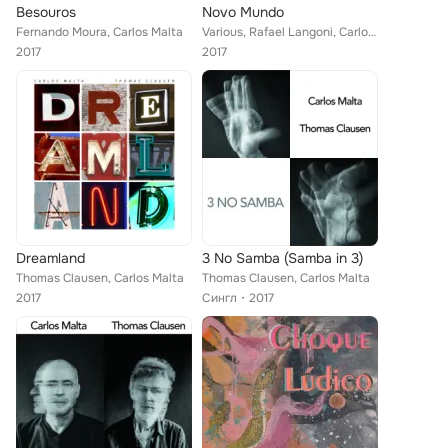
Besouros
Novo Mundo
Fernando Moura, Carlos Malta
Various, Rafael Langoni, Carlos Malta, Sacha Amback, Marcos Suzano
2017
2017
Dreamland
3 No Samba (Samba in 3)
Thomas Clausen, Carlos Malta
Thomas Clausen, Carlos Malta
2017
Сингл
2017