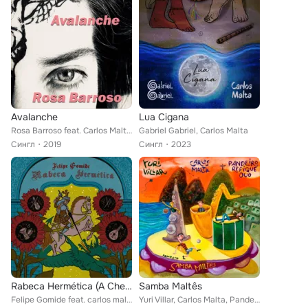
Avalanche
Lua Cigana
Rosa Barroso feat. Carlos Malta, Rafael Rocha
Gabriel Gabriel, Carlos Malta
Сингл
2019
Сингл
2023
Rabeca Hermética (A Chegada de Safi Al-Din no Sertão)
Samba Maltês
Felipe Gomide feat. carlos malta, gabriel levy, Eliezer Tristão, Ricardo Barros
Yuri Villar, Carlos Malta, Pandeiro Repique Duo