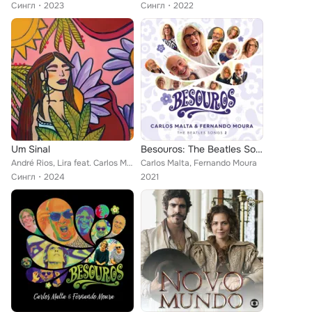
Сингл
2023
Сингл
2022
Um Sinal
Besouros: The Beatles Songs 2
André Rios, Lira feat. Carlos Malta
Carlos Malta, Fernando Moura
Сингл
2024
2021