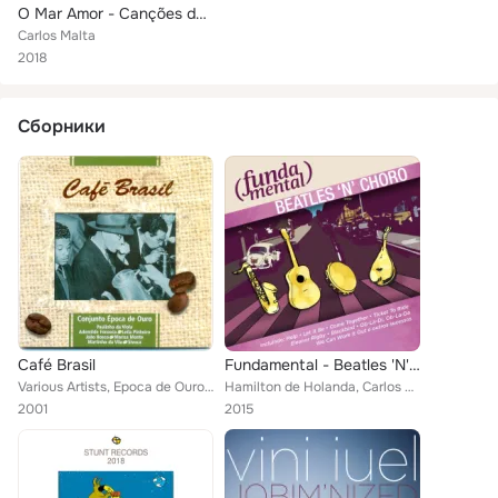
O Mar Amor - Canções de Caymmi
Carlos Malta
2018
Сборники
Café Brasil
Fundamental - Beatles 'N' Choro
Various Artists, Epoca de Ouro Ensemble, Martinho da Vila, Rildo Hora, Ademilde Fonseca, Altamiro Carrilho, Henrique Cazes, Pedr...
Hamilton de Holanda, Carlos Malta, Rildo Hora, Henrique Cazes, Quarteto Maogani, Paulo Sérgio Santos, Marcello Gonçalves, Vários...
2001
2015