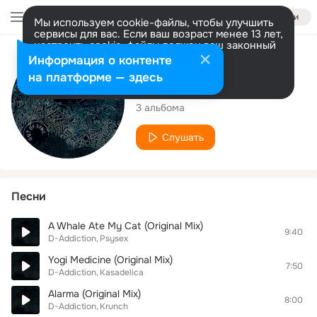
Войти
Мы используем cookie-файлы, чтобы улучшить
сервисы для вас. Если ваш возраст менее 13 лет,
настроить cookie-файлы должен ваш законный
представитель.
Больше информации
Исполнитель
Информация о контенте
Разрешить все
Настроить
на платформе — здесь
D-Addiction
3 альбома
Слушать
Песни
A Whale Ate My Cat (Original Mix)
9:40
D-Addiction
Psysex
Yogi Medicine (Original Mix)
7:50
D-Addiction
Kasadelica
Alarma (Original Mix)
8:00
D-Addiction
Krunch