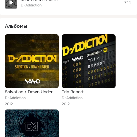
7:14
D-Addiction
Альбомы
Salvation / Down Under
Trip Report
D-Addiction
D-Addiction
2012
2012