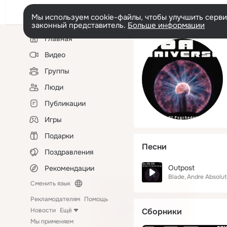
Мы используем cookie-файлы, чтобы улучшить сервис
законный представитель.
Больше информации
Левая
Главная
колонка
Видео
Группы
Люди
Публикации
Игры
Подарки
Песни
Поздравления
Outpost
Рекомендации
Blade
Andre Absolut
Сменить язык
Рекламодателям
Помощь
Новости
Ещё
Сборники
Мы применяем