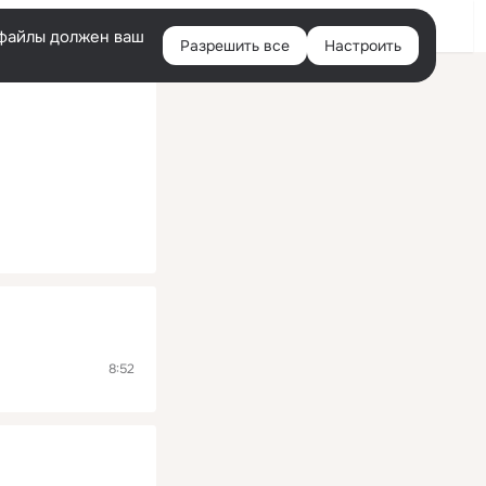
Помощь
Войти
й
e-файлы должен ваш
Разрешить все
Настроить
Правая
колонка
8:52