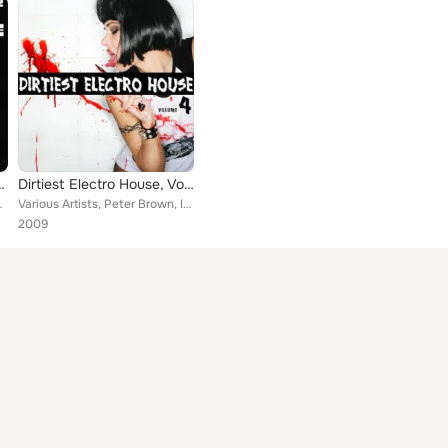
est Of Psychedelic Trance
Dirtiest Electro House, Vol. 4
chemix, Psychonauts, Squared C...
Various Artists, Peter Brown, Ivan Pica, Rod Debyser, Josh Harris, Club Punk, WeKi, Kevin Sunray, Andre Absolut, Marcello Nunzio...
2009