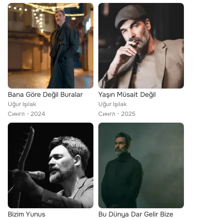
Bana Göre Değil Buralar
Yaşın Müsait Değil
Uğur Işılak
Uğur Işılak
Сингл
2024
Сингл
2025
Bizim Yunus
Bu Dünya Dar Gelir Bize