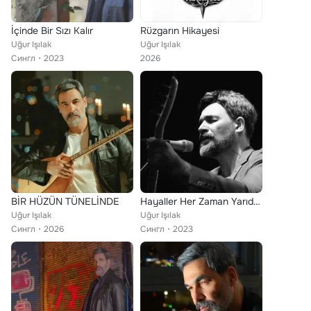
İçinde Bir Sızı Kalır
Rüzgarın Hikayesi
Uğur Işılak
Uğur Işılak
Сингл
2023
2026
BİR HÜZÜN TÜNELİNDE
Hayaller Her Zaman Yarıda Kalır
Uğur Işılak
Uğur Işılak
Сингл
2026
Сингл
2023