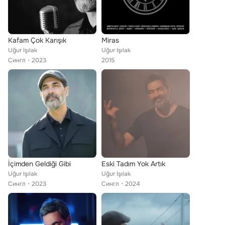
Kafam Çok Karışık
Miras
Uğur Işılak
Uğur Işılak
Сингл
2023
2015
İçimden Geldiği Gibi
Eski Tadım Yok Artık
Uğur Işılak
Uğur Işılak
Сингл
2023
Сингл
2024