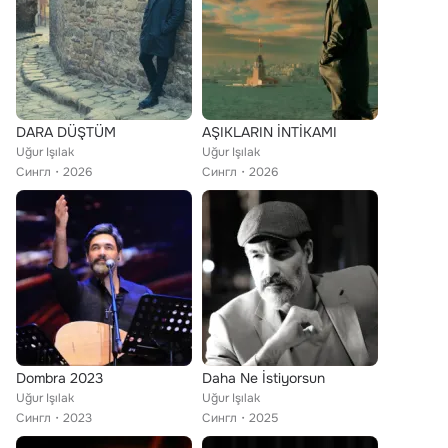
DARA DÜŞTÜM
AŞIKLARIN İNTİKAMI
Uğur Işılak
Uğur Işılak
Сингл
2026
Сингл
2026
Dombra 2023
Daha Ne İstiyorsun
Uğur Işılak
Uğur Işılak
Сингл
2023
Сингл
2025