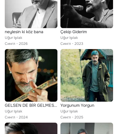
neylesin ki köz bana
Çekip Giderim
Uğur Işılak
Uğur Işılak
Сингл
2026
Сингл
2023
GELSEN DE BİR GELMESEN DE
Yorgunum Yorgun
Uğur Işılak
Uğur Işılak
Сингл
2024
Сингл
2025