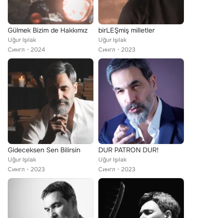
Gülmek Bizim de Hakkımız
birLEŞmiş milletler
Uğur Işılak
Uğur Işılak
Сингл
2024
Сингл
2023
Gideceksen Sen Bilirsin
DUR PATRON DUR!
Uğur Işılak
Uğur Işılak
Сингл
2023
Сингл
2023