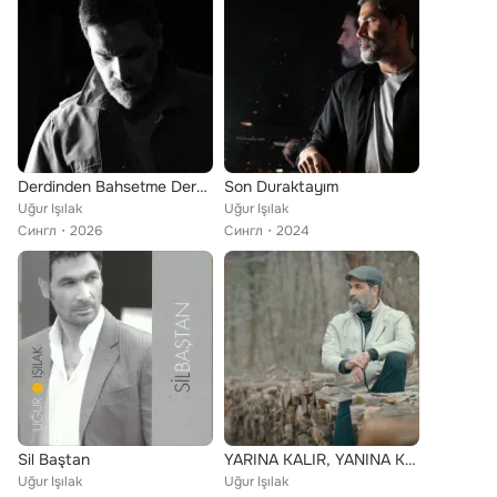
Derdinden Bahsetme Dertsiz Olana
Son Duraktayım
Uğur Işılak
Uğur Işılak
Сингл
2026
Сингл
2024
Sil Baştan
YARINA KALIR, YANINA KALMAZ
Uğur Işılak
Uğur Işılak