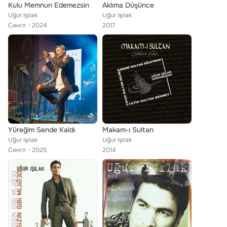
Kulu Memnun Edemezsin
Aklıma Düşünce
Uğur Işılak
Uğur Işılak
Сингл
2024
2017
Yüreğim Sende Kaldı
Makam-ı Sultan
Uğur Işılak
Uğur Işılak
Сингл
2025
2014