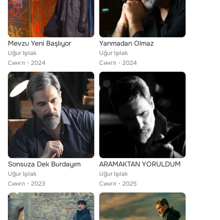
Mevzu Yeni Başlıyor
Yanmadan Olmaz
Uğur Işılak
Uğur Işılak
Сингл
2024
Сингл
2024
Sonsuza Dek Burdayım
ARAMAKTAN YORULDUM
Uğur Işılak
Uğur Işılak
Сингл
2023
Сингл
2025