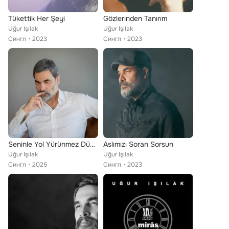
Tükettik Her Şeyi
Gözlerinden Tanırım
Uğur Işılak
Uğur Işılak
Сингл
2023
Сингл
2023
Seninle Yol Yürünmez Dünya
Aslımızı Soran Sorsun
Uğur Işılak
Uğur Işılak
Сингл
2025
Сингл
2023