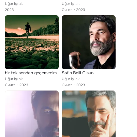
Uğur Işılak
Uğur Işılak
2023
Сингл
2023
bir tek senden geçemedim
Safın Belli Olsun
Uğur Işılak
Uğur Işılak
Сингл
2023
Сингл
2023