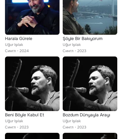
Harala Gürele
Şöyle Bir Bakıyorum
Uğur Işılak
Uğur Işılak
Сингл
2024
Сингл
2023
Beni Böyle Kabul Et
Bozdum Dünyayla Arayı
Uğur Işılak
Uğur Işılak
Сингл
2023
Сингл
2023