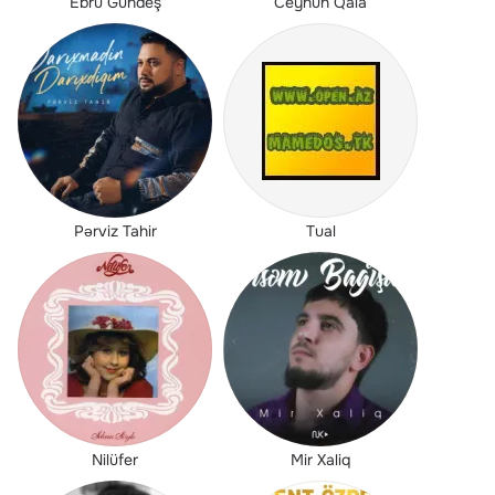
Ebru Gündeş
Ceyhun Qala
Pərviz Tahir
Tual
Nilüfer
Mir Xaliq