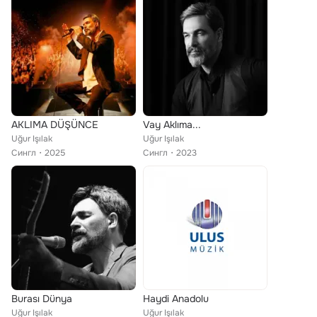
AKLIMA DÜŞÜNCE
Vay Aklıma...
Uğur Işılak
Uğur Işılak
Сингл
2025
Сингл
2023
Burası Dünya
Haydi Anadolu
Uğur Işılak
Uğur Işılak