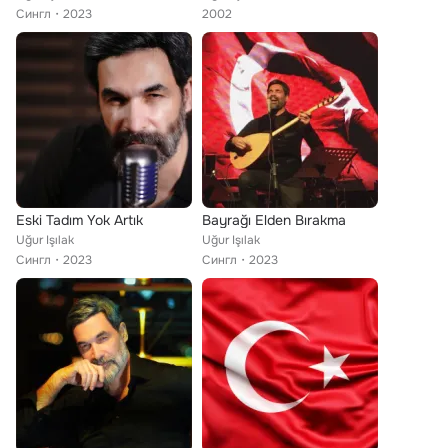
Сингл
2023
2002
Eski Tadım Yok Artık
Bayrağı Elden Bırakma
Uğur Işılak
Uğur Işılak
Сингл
2023
Сингл
2023