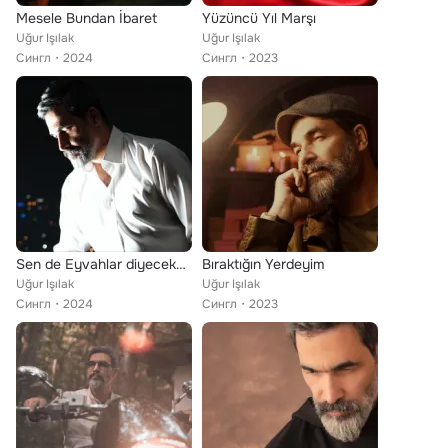
Mesele Bundan İbaret
Yüzüncü Yıl Marşı
Uğur Işılak
Uğur Işılak
Сингл
2024
Сингл
2023
Sen de Eyvahlar diyeceksin
Bıraktığın Yerdeyim
Uğur Işılak
Uğur Işılak
Сингл
2024
Сингл
2023