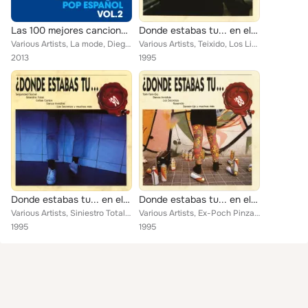
Las 100 mejores canciones del Pop Español, Vol. 2
Donde estabas tu... en el 89?
Various Artists, La mode, Diego Martin, La Unión, Miguel Bose, Melendi, Cómplices, Semen Up, Christina Rosenvinge, Jarabe De Pal...
Various Artists, Teixido, Los Limones, Las aventuras de Kirlian, SEGURIDAD SOCIAL, Los Locos, DUNCAN DHU, Los Nikis, ESCLARECIDO...
2013
1995
Donde estabas tu... en el 90?
Donde estabas tu... en el 88?
Various Artists, Siniestro Total, LOS ENEMIGOS, SEGURIDAD SOCIAL, Los elegantes, Rey lui, OS RESENTIDOS, Danza Invisible, Celtas...
Various Artists, Ex-Poch Pinza, Los Enemigos, Tam Tam Go, Semen Up, Siniestro total, Bromea o que, Danza Invisible, OS RESENTIDO...
1995
1995