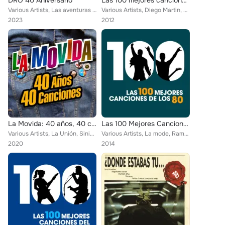
DRO 40 Aniversario
Las 100 mejores canciones del Pop Español
Various Artists, Las aventuras de Kirlian, Mojinos Escozios, Miss Caffeina, La Fuga, Aerolineas Federales, León Benavente, Los C...
Various Artists, Diego Martin, La Cabra Mecanica, La Unión, Miguel Bose, 21 Japonesas, Christina y Los Subterraneos, Cómplices, ...
2023
2012
La Movida: 40 años, 40 canciones
Las 100 Mejores Canciones de los 80
Various Artists, La Unión, Siniestro Total, Decibelios, Gabinete Caligari, Los Ronaldos, Los Nikis, Rey Lui, Esclarecidos, La Or...
Various Artists, La mode, Ramoncin, La Unión, Decibelios, Los modelos, Los Nikis, The Nativos, Semen Up, Minuit Polonia, Los Caf...
2020
2014