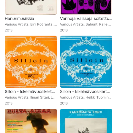
Hanurimusiikkia
Vanhoja valsseja soitettuna 1
Various Artists, Eini Kotiranta, Esko Könönen, Kalle Palonen, Paul Norrback, Viljo Vesterinen, Veikko Huuskonen, Matti Viljanen,...
Various Artists, Sahurit, Kalle Palonen, Jorma Juselius, Viljo Vesterinen, Georg Grossberg, Matti Viljanen, Taito Vainio
2013
2013
Silloin - Iskelmävuosikerta 1932
Silloin - Iskelmävuosikerta 1931
Various Artists, Ilmari Sitari, Leo Adamson, Dallapé-orkesteri, A. Aimo, Matti Jurva, Veli Lehto, Viljo Vesterinen, Georg Malmst...
Various Artists, Heikki Tuominen, Matti Jurva, Terttu-Raija, Veli Lehto, Viljo Vesterinen, Kaarlo Kytö, Georg Malmstén, Yrjö Tar...
2013
2013