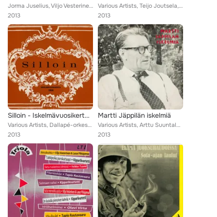
Jorma Juselius, Viljo Vesterinen, Paul Norrback
Various Artists, Teijo Joutsela, Mutkattomat, Henry Theel, Kosti Seppälä, Olavi Virta, Georg Malmstén, Reijo Taipale, Arttu Suun...
2013
2013
Silloin - Iskelmävuosikerta 1935
Martti Jäppilän iskelmiä
Various Artists, Dallapé-orkesteri, A. Aimo, Matti Jurva, Veli Lehto, Viljo Vesterinen, Georg Malmstén, Tauno Palo
Various Artists, Arttu Suuntala, Dallapé-orkesteri, A. Aimo, Veli Lehto, Aikamiehet, Viljo Vesterinen, Georg Malmstén, Muksut, M...
2013
2013