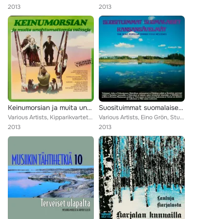
2013
2013
Keinumorsian ja muita unohtumattomia valsseja
Suosituimmat suomalaiset kansasävelmät
Various Artists, Kipparikvartetti, Henry Theel, Pasi Kaunisto, Martti Siiriäinen, Paul Norrback, Veikko Huuskonen, Georg Malmsté...
Various Artists, Eino Grön, Studiopelimannit, Kim Borg, Georg Ots, Vesa-Matti Loiri, Viljo Vesterinen, Tapani Kansa, Tapio Rauta...
2013
2013