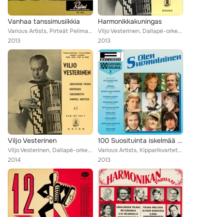
Vanhaa tanssimusiikkia
Harmonikkakuningas
Various Artists, Pirteät Pelimannit, Jorma Juselius, Viljo Vesterinen, Taito Vainio
Viljo Vesterinen, Dallapé-orkesteri
2013
2013
Viljo Vesterinen
100 Suosituinta iskelmää 3 - Olen suomalainen
Viljo Vesterinen, Dallapé-orkesteri
Various Artists, Kipparikvartetti, Mutkattomat, Irwin Goodman, Vesa-Matti Loiri, Kari Tapio, Kake Randelin, Jukka Raitanen, Matt...
2014
2013