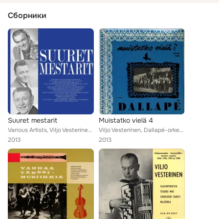
Сборники
Suuret mestarit
Muistatko vielä 4
Various Artists, Viljo Vesterinen, Tapio Rautavaara, Olavi Virta, Georg Malmstén, Tauno Palo, Dallapé-orkesteri
Viljo Vesterinen, Dallapé-orkesteri
2013
2013