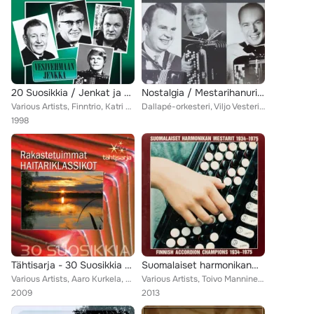
20 Suosikkia / Jenkat ja polkat / Vesivehmaan jenkka
Nostalgia / Mestarihanuristit
Various Artists, Finntrio, Katri Helena, Veikko Lavi, Kalevi Nyqvist, Yrjö Saarnion polkkayhtye, Annette Tuominen, Georg Malmsté...
Dallapé-orkesteri, Viljo Vesterinen, Esko Könönen, Lasse Pihlajamaa, Onni Laihanen, Toivo Manninen, Matti Viljanen, Jorma Juseli...
1998
Tähtisarja - 30 Suosikkia / Rakastetuimmat haitariklassikot
Suomalaiset harmonikanmestarit 1934-1975
Various Artists, Aaro Kurkela, Jaakko Salon Pelimanniyhtye, Kalevi Nyqvist, Jorma Juselius, Paul Norrback, Lasse Pihlajamaa, Mat...
Various Artists, Toivo Manninen, Kalevi Nyqvist, Pekka Loponen, Erkki Silverberg, Juha Silfverberg, Taito Vainio, Sirkka Kelopur...
2009
2013