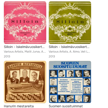
Silloin - Iskelmävuosikerta 1934
Silloin - Iskelmävuosikerta 1933
Various Artists, Matti Jurva, A. Aimo, Veli Lehto, Viljo Vesterinen, Leo Matinpalo, Dallapé-Trio, Georg Malmstén, Tauno Palo, Da...
Various Artists, A. Aimo, Veli Lehto, Viljo Vesterinen, Leo Matinpalo, Georg Malmstén, Dallapé-orkesteri
2013
2013
Hanurin mestareita
Suomen suosituimmat