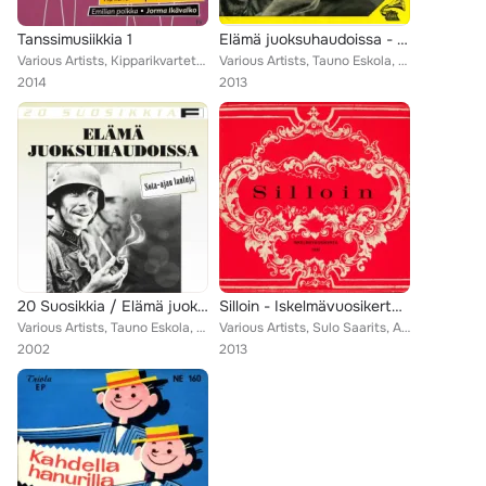
Tanssimusiikkia 1
Elämä juoksuhaudoissa - Sota-ajan laulut
Various Artists, Kipparikvartetti, Jorma Ikävalko, Viljo Vesterinen, Veikko Tuomi, Tapio Rautavaara, Olavi Virta, Lasse Pihlajam...
Various Artists, Tauno Eskola, Kalevi Lintula, Eugen Malmstén, Georg Malmstén, A. Aimo, Helsingin Varuskuntasoittokunta, Einari ...
2014
2013
20 Suosikkia / Elämä juoksuhaudoissa / Sota-ajan lauluja
Silloin - Iskelmävuosikerta 1936
Various Artists, Tauno Eskola, Margareta Haverinen ja Seppo Ruohonen, Kalevi Lintula, Eugen Malmstén, Georg Malmstén, A. Aimo, E...
Various Artists, Sulo Saarits, A. Aimo, Veli Lehto, Viljo Vesterinen, Georg Malmstén, Tauno Palo, Dallapé-orkesteri
2002
2013