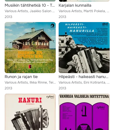
Musiikin tähtihetkiä 10 - Terveiset ulapalta - Musiikkia mereltä ja järven seliltä
Karjalan kunnailla
Various Artists, Jaakko Salon Pelimanniyhtye, Auvo Nuotio, Olavi Virta, Lasse Pihlajamaa, Eugen Malmstén, Matti Viljanen, Matti ...
Various Artists, Martti Pokela, Antti Karvinen, Lasse Huurre, Teppo Repo, Metro-Tytöt, Matti Lehtinen, Kim Borg, Helsingin Varus...
2013
2013
Runon ja rajan tie
Hilpeästi - haikeasti hanurilla
Various Artists, Ilkka Rinne, Teijo Joutsela, Matti Jurva, Henry Theel, Pasi Kaunisto, Tapani Kansa, Taru Valjakka, Erkki Junkka...
Various Artists, Eini Kotiranta, Paul Norrback, Mogens Ellegaard, Lasse Pihlajamaa, Esko Könönen, Viljo Vesterinen, Esa Pakarine...
2013
2013