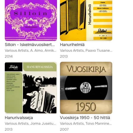
Silloin - Iskelmävuosikerta 1937
Hanurihelmiä
Various Artists, A. Aimo, Annikki Arni, Onni Laihanen, Veli Lehto, Viljo Vesterinen, Georg Malmstén, Dallapé-orkesteri, Greta Pi...
Various Artists, Paavo Tiusanen, Paul Norrback, Viljo Vesterinen, Veikko Huuskonen
2014
2013
Hanurivalsseja
Vuosikirja 1950 - 50 hittiä
Various Artists, Jorma Juselius, Viljo Vesterinen, Veikko Huuskonen, Taito Vainio, Lasse Pihlajamaa
Various Artists, Toivo Manninen, Onni Gideon, Kipparikvartetti, Henry Theel, Olavi Virta, Georg Malmstén, Erkki Junkkarinen, Jor...
2013
2007