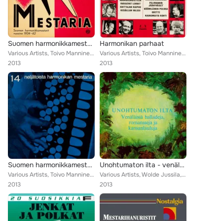
Suomen harmonikkamestarit 1934-1962
Harmonikan parhaat
Various Artists, Toivo Manninen, Aarre Lievonen, Kalevi Nyqvist, Paul Norrback, Taito Vainio, Reijo Wallenius, Paavo Tiusanen, V...
Various Artists, Toivo Manninen, Kalevi Nyqvist, Jorma Juselius, Paul Norrback, Lasse Pihlajamaa, Veikko Huuskonen, Matti Viljan...
2013
2013
Suomen harmonikkamestarit 1934-1966
Unohtumaton ilta - venäläisiä balladeja ja romansseja
Various Artists, Toivo Manninen, Aarre Lievonen, Kalevi Nyqvist, Paul Norrback, Taito Vainio, Reijo Wallenius, Paavo Tiusanen, V...
Various Artists, Wolde Jussila, Henry Theel, Esa Saario, Jokerit, Ami Loven, Seija Lampila, Ingmar Englund, Inkeri Ketola, Kalev...
2013
2013