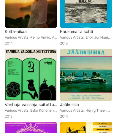
Kulta-aikaa
Kaukomaita kohti
Various Artists, Reino Armio, A. Aimo, Viljo Vesterinen, Erkki Eirto, Kauko Käyhkö, Olavi Virta, Georg Malmstén, Eugen Malmstén,...
Various Artists, Erkki Junkkarinen, A. Aimo, Kalle Palonen, Aikamiehet, Viljo Vesterinen, Yrjö Saarnion polkkayhtye, Harmony Sis...
2014
2013
Vanhoja valsseja soitettuna 2
Jääkukkia
Various Artists, Esko Könönen, Kalle Palonen, Jorma Juselius, Viljo Vesterinen, Veikko Huuskonen, Matti Viljanen, Taito Vainio, ...
Various Artists, Henry Theel, Matti Jurva, A. Aimo, Pentti Viherluoto, Viljo Vesterinen, Olavi Virta, Georg Malmstén, Tauno Palo...
2013
2014