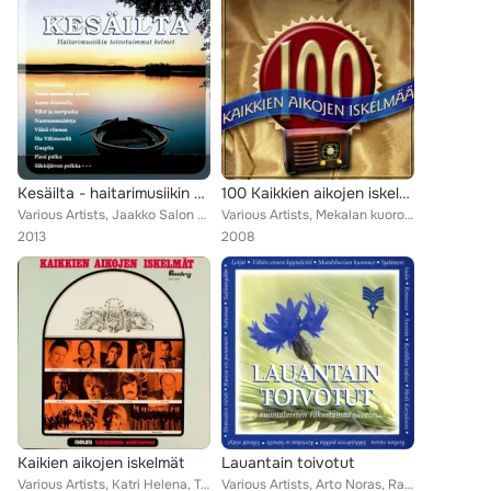
Kesäilta - haitarimusiikin toivotuimmat helmet
100 Kaikkien aikojen iskelmää
Various Artists, Jaakko Salon Pelimanniyhtye, Veikko Ahvenainen, Jorma Juselius, Viljo Vesterinen, Veikon Hanurikvartetti, Lasse...
Various Artists, Mekalan kuoro, Irwin Goodman, Heikki Aaltoilan orkesteri, Dingo, Kai Hyttinen, Carola, Laura Voutilainen, Kari ...
2013
2008
Kaikien aikojen iskelmät
Lauantain toivotut
Various Artists, Katri Helena, Teijo Joutsela, Hannele Laaksonen, Olavi Virta, Matti Louhivuori, Erkki Junkkarinen, Eino Grön, A...
Various Artists, Arto Noras, Raimo Sirkiä, Annikki Tähti, Hazamir-kuoro, Rauno Lehtisen orkesteri, Olavi Virta, Miliza Korjus, T...