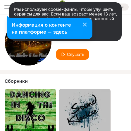
Войти
Мы используем cookie-файлы, чтобы улучшить
сервисы для вас. Если ваш возраст менее 13 лет,
настроить cookie-файлы должен ваш законный
представитель.
Больше информации
Информация о контенте
Исполнитель
Разрешить все
Настроить
на платформе — здесь
Jan Plonka
Слушать
Сборники