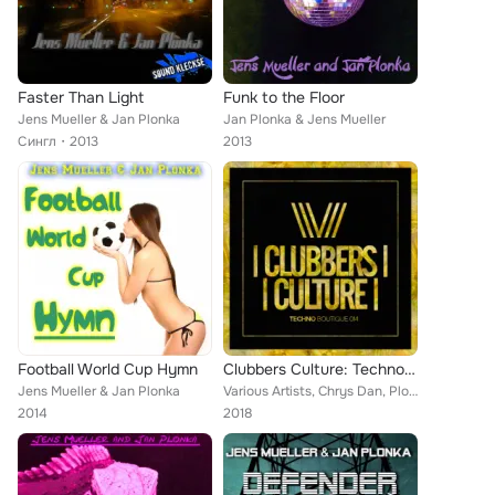
Faster Than Light
Funk to the Floor
Jens Mueller & Jan Plonka
Jan Plonka & Jens Mueller
Сингл
2013
2013
Football World Cup Hymn
Clubbers Culture: Techno Boutique 014
Jens Mueller & Jan Plonka
Various Artists, Chrys Dan, Plonka, Mike Tike, Marcio Kantana, Joel K, Damon, Jens Mueller, Dimitri Skouras, Robyker, Mueller, J...
2014
2018