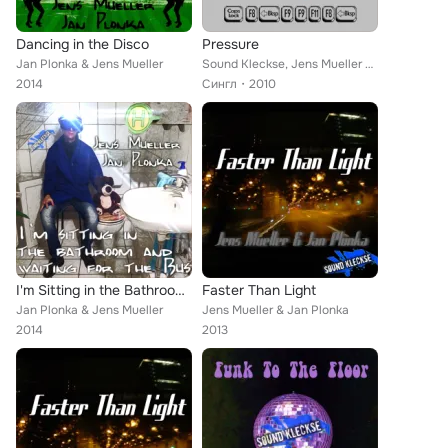
Dancing in the Disco
Pressure
Jan Plonka & Jens Mueller
Sound Kleckse, Jens Mueller & Jan Plonka
2014
Сингл
2010
I'm Sitting in the Bathroom and Waiting for the Bus
Faster Than Light
Jan Plonka & Jens Mueller
Jens Mueller & Jan Plonka
2014
2013