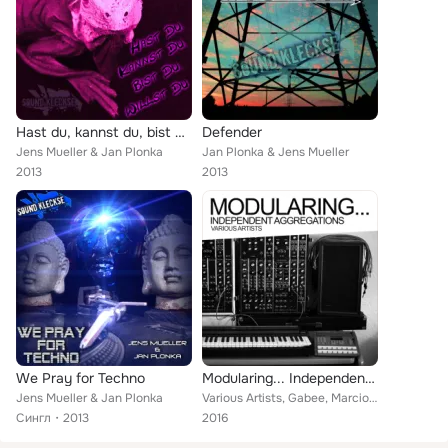
Hast du, kannst du, bist du, willst du
Defender
Jens Mueller & Jan Plonka
Jan Plonka & Jens Mueller
2013
2013
We Pray for Techno
Modularing... Independent Aggregations
Jens Mueller & Jan Plonka
Various Artists, Gabee, Marcio Kantana, Jssst, Intelligent Technology, Jens Mueller, Weedie, Baris Erdemir, Laura Totten, Sergey...
Сингл
2013
2016