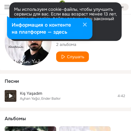
Войти
Мы используем cookie-файлы, чтобы улучшить
сервисы для вас. Если ваш возраст менее 13 лет,
настроить cookie-файлы должен ваш законный
представитель.
Больше информации
Исполнитель
Информация о контенте
Разрешить все
Настроить
на платформе — здесь
Ayhan Yağız
2 альбома
Слушать
Песни
Kış Yaşadım
4:42
Ayhan Yağız
Ender Balkır
Альбомы