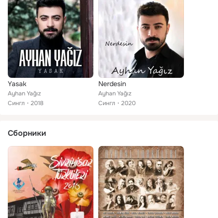
Yasak
Nerdesin
Ayhan Yağız
Ayhan Yağız
Сингл
2018
Сингл
2020
Сборники