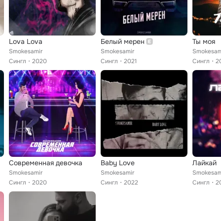
Lova Lova
Белый мерен
Ты моя
Smokesamir
Smokesamir
Smokesam
Сингл
2020
Сингл
2021
Сингл
2
Современная девочка
Baby Love
Лайкай
Smokesamir
Smokesamir
Smokesam
Сингл
2020
Сингл
2022
Сингл
2