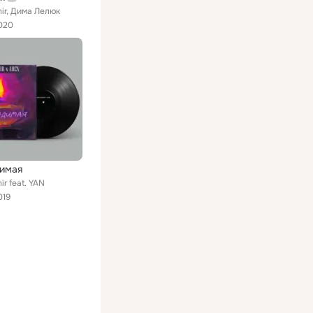
ir, Дима Лелюк
020
имая
r feat. YAN
019