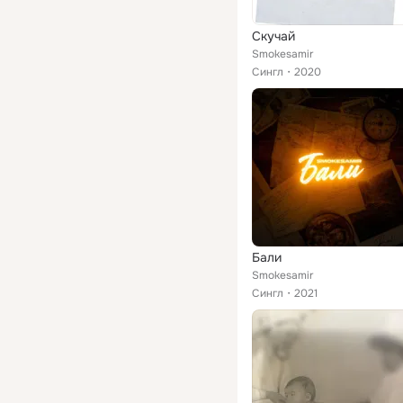
Скучай
Smokesamir
Сингл
2020
Бали
Smokesamir
Сингл
2021