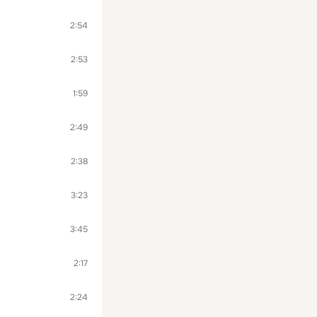
2:54
2:53
1:59
2:49
2:38
3:23
3:45
2:17
2:24