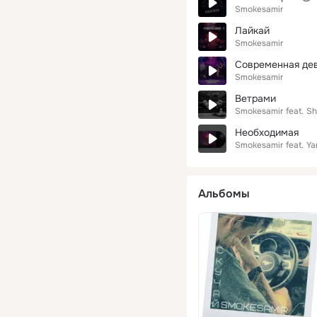
Smokesamir
Лайкай
Smokesamir
Современная де
Smokesamir
Ветрами
Smokesamir
feat.
Sh
Необходимая
Smokesamir
feat.
Ya
Альбомы