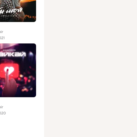
ir
021
ir
020