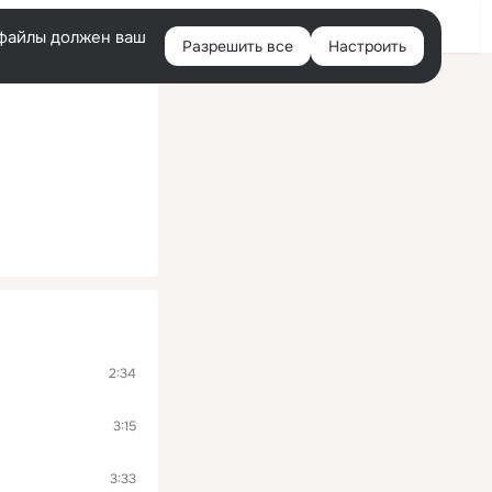
Помощь
Войти
й
e-файлы должен ваш
Разрешить все
Настроить
Правая
колонка
2:34
3:15
3:33