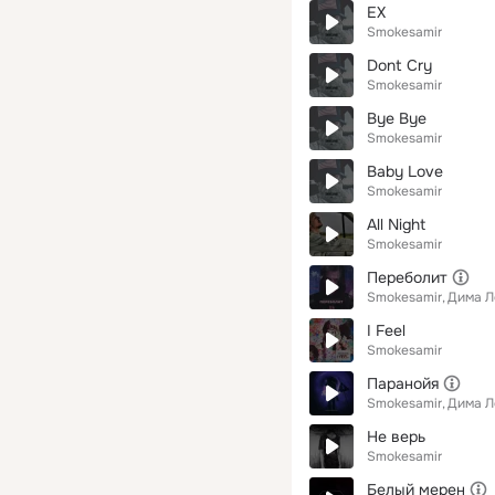
EX
Smokesamir
Dont Cry
Smokesamir
Bye Bye
Smokesamir
Baby Love
Smokesamir
All Night
Smokesamir
Переболит
Smokesamir
Дима Л
I Feel
Smokesamir
Паранойя
Smokesamir
Дима Л
Не верь
Smokesamir
Белый мерен