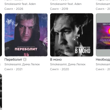
Smokesamir feat. Aden
Smokesamir feat. Aden
Smokesam
Сингл
2026
Сингл
2019
Сингл
2
Переболит
В моно
Необход
к
Smokesamir, Дима Лелюк
Smokesamir, Дима Лелюк
Smokesami
Сингл
2021
Сингл
2020
Сингл
2