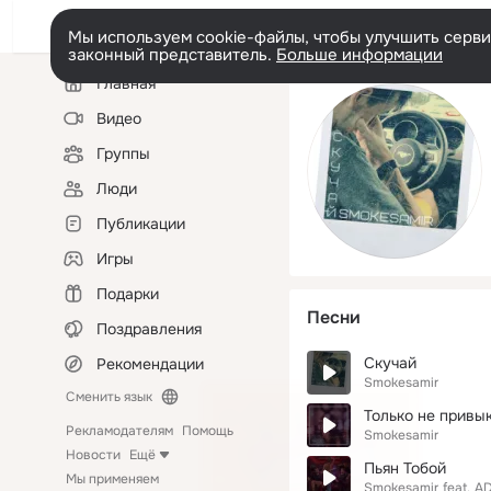
Мы используем cookie-файлы, чтобы улучшить сервис
законный представитель.
Больше информации
Левая
Главная
колонка
Видео
Группы
Люди
Публикации
Игры
Подарки
Песни
Поздравления
Скучай
Рекомендации
Smokesamir
Сменить язык
Только не привык
Рекламодателям
Помощь
Smokesamir
Новости
Ещё
Пьян Тобой
Мы применяем
Smokesamir
feat.
A