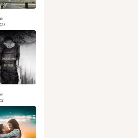
ir
023
ir
021