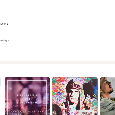
вочка
axriyor
n