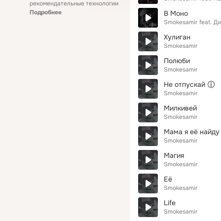
рекомендательные технологии
Подробнее
В Моно
Smokesamir
feat.
Ди
Хулиган
Smokesamir
Полюби
Smokesamir
Не отпускай
Smokesamir
Милкивей
Smokesamir
Мама я её найду
Smokesamir
Магия
Smokesamir
Её
Smokesamir
Life
Smokesamir