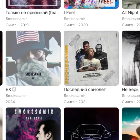
Только не привыкай (feat. Эсчевский)
I Feel
All Night
Smokesamir
Smokesamir
Smokesam
Сингл
2019
Сингл
2020
Сингл
2
EX
Последний самолёт
Не верь
Smokesamir
Smokesamir
Smokesam
2024
Сингл
2021
Сингл
2