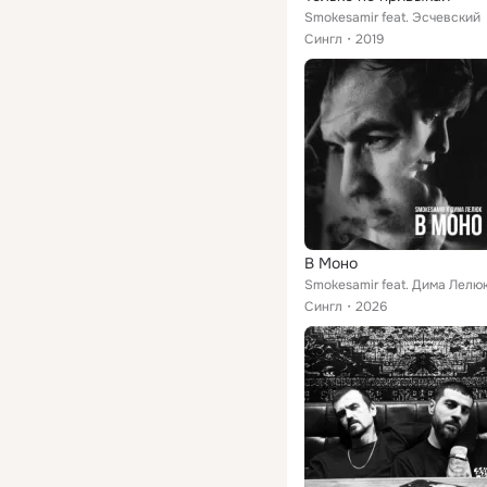
Smokesamir feat. Эсчевский
Сингл
2019
В Моно
Smokesamir feat. Дима Лелю
Сингл
2026