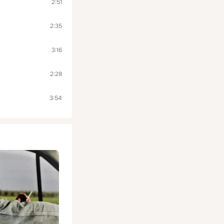
2:51
2:35
3:16
2:28
3:54