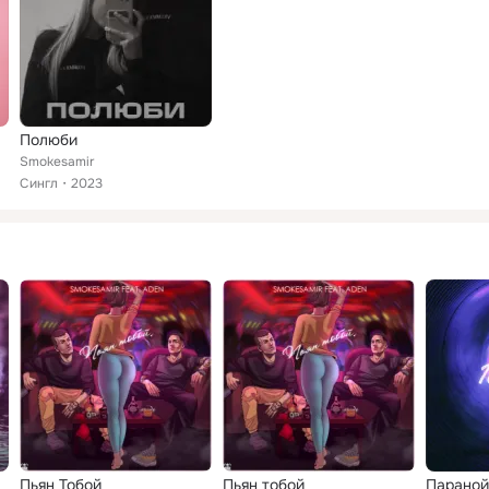
Полюби
Smokesamir
Сингл
2023
Пьян Тобой
Пьян тобой
Параной