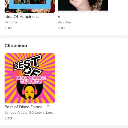
Idea Of Happiness
V
Van She
Van She
2012
2008
Сборники
Best of Disco Dance - Classics
Various Artists, SG Lewis, Lenny Williams, Laurin Rinder, Rufus, Isaac Hayes, Gloria Gaynor, Cameo, One Way, RAC, The Bar-Kays, ...
2021