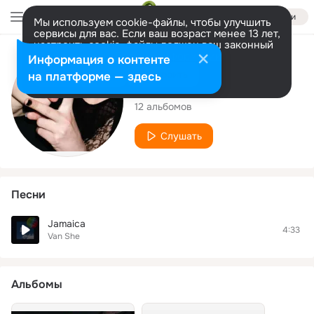
Войти
Мы используем cookie-файлы, чтобы улучшить
сервисы для вас. Если ваш возраст менее 13 лет,
настроить cookie-файлы должен ваш законный
представитель.
Больше информации
Исполнитель
Информация о контенте
Разрешить все
Настроить
на платформе — здесь
Van She
12 альбомов
Слушать
Песни
Jamaica
4:33
Van She
Альбомы