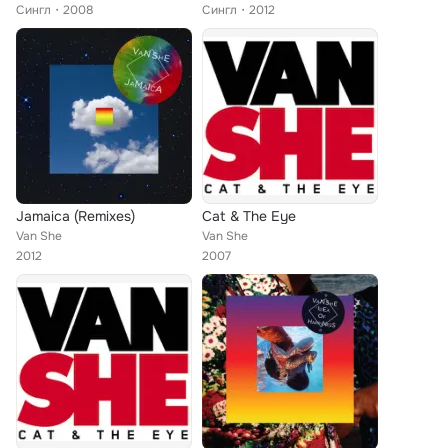
Сингл
2008
Сингл
2012
Jamaica (Remixes)
Cat & The Eye
Van She
Van She
2012
2007