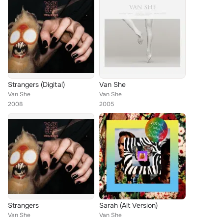
Strangers (Digital)
Van She
Van She
Van She
2008
2005
Strangers
Sarah (Alt Version)
Van She
Van She