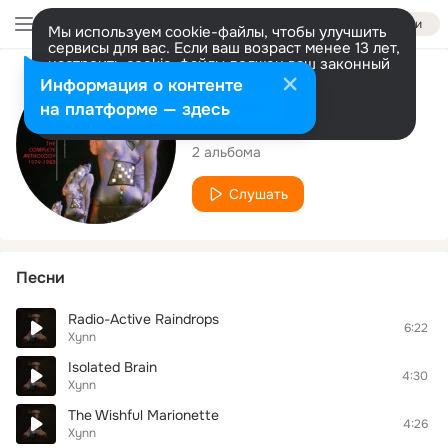
Войти
Мы используем cookie-файлы, чтобы улучшить
сервисы для вас. Если ваш возраст менее 13 лет,
настроить cookie-файлы должен ваш законный
представитель.
Больше информации
Исполнитель
Информация о контенте
Разрешить все
Настроить
на платформе — здесь
Xynn
2 альбома
Слушать
Песни
Radio-Active Raindrops
6:22
Xynn
Isolated Brain
4:30
Xynn
The Wishful Marionette
4:26
Xynn