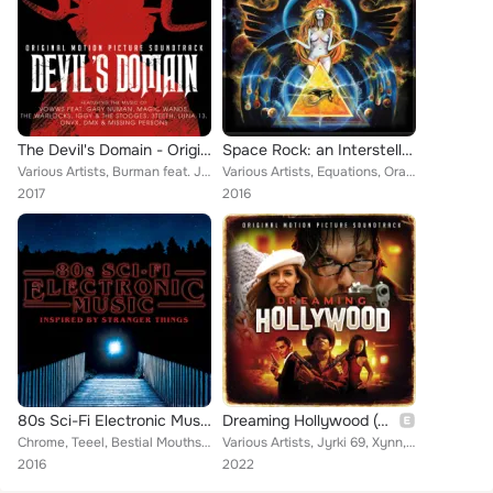
The Devil's Domain - Original Motion Picture Soundtrack
Space Rock: an Interstellar Traveler's Guide
Various Artists, Burman feat. Jessica Jean, Sons Of Hippies, Xynn, Jürgen Engler, Carved Souls, DMX, Iggy & The Stooges, Luna 13...
Various Artists, Equations, Oranssi Pazuzu, Pressurehed, Sun Araw, Vespero, Can, Xynn, Federico Farnè, Electric Orange, Secret S...
2017
2016
80s Sci-Fi Electronic Music - Inspired by Stranger Things
Dreaming Hollywood (Original Motion Picture Soundtrack)
Chrome, Teeel, Bestial Mouths, Umberto, Pascal Languirand, Duran Duran, VOWWS, Powerman 5000, Tre Lux, The St. James Society, Je...
Various Artists, Jyrki 69, Xynn, Ashley Bad, Dentist, DMX, Guru Freakout, Onyx, Slayloverboy, Priest, Bootsy Collins, Steve Howe...
2016
2022