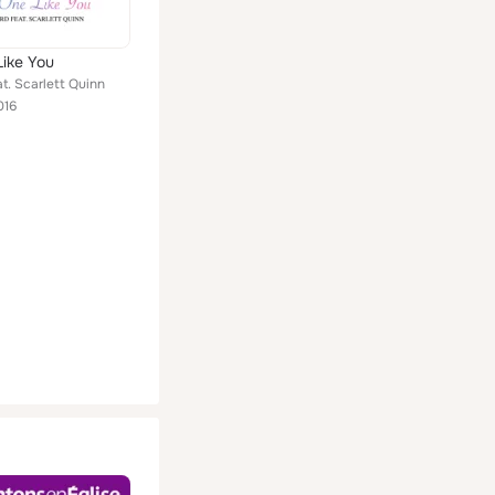
ike You
t. Scarlett Quinn
016