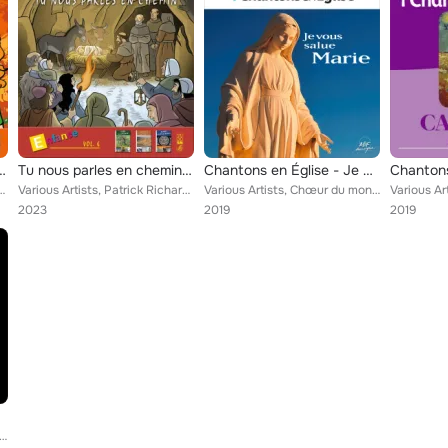
n chemin - Collège, Vol. 1
Tu nous parles en chemin - Enfance, Vol. 6
Chantons en Église - Je vous salue, Marie
Fantino, Marie-Louise Valentin, Brigitte Artaud, Laurent Grzybowski, Jean-Paul ...
Various Artists, Patrick Richard, Marie-Louise Valentin, Noël Colombier, Michel Duchemin, Ensemble vocal Resurrexit, Regard, Dom...
Various Artists, Chœur du monastère des Annonciades de Thiais, Jean-François Bourrel, La Schola des pères du Saint-Esprit du Gra...
2023
2019
2019
rd, Moveek, Miami Sound Machine