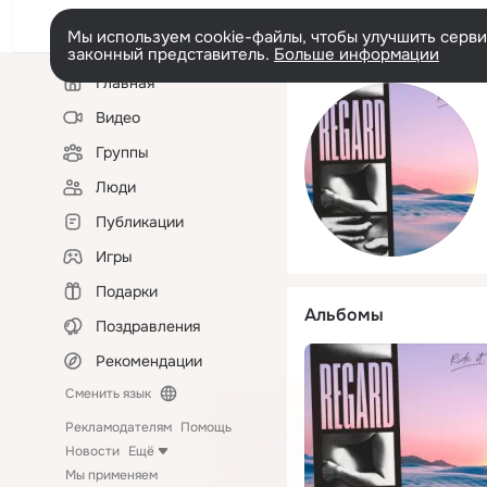
Мы используем cookie-файлы, чтобы улучшить сервис
законный представитель.
Больше информации
Левая
Главная
колонка
Видео
Группы
Люди
Публикации
Игры
Подарки
Альбомы
Поздравления
Рекомендации
Сменить язык
Рекламодателям
Помощь
Новости
Ещё
Мы применяем