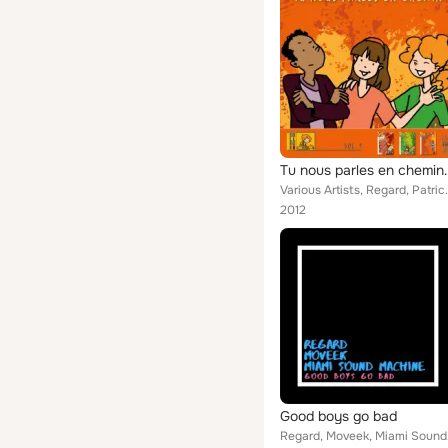
Tu nous parles e
Various Artists, Regard, Patrick Richard, Hugues 
2012
Good boys go bad
Rega