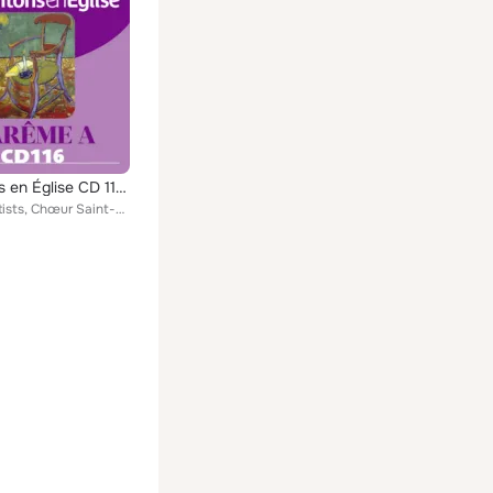
Chantons en Église CD 116 Carême A
Various Artists, Chœur Saint-Ambroise, Chœur Orphée, Ensemble vocal l'Alliance, Ensemble vocal Resurrexit, Regard, Ensemble Resu...