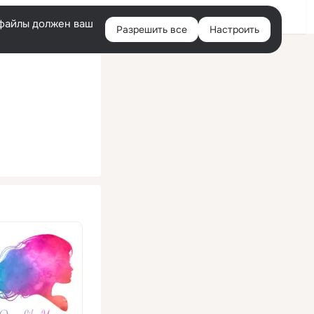
Помощь
Войти
й
e-файлы должен ваш
Разрешить все
Настроить
Правая
колонка