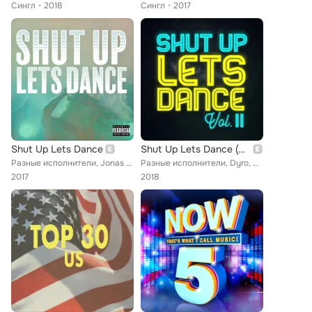
Сингл
2018
Сингл
2017
Shut Up Lets Dance
Shut Up Lets Dance (Vol. II)
Разные исполнители, Jonas Blue, DJ Snake, Martin Solveig, Capital Cities, Gryffin, Seeb, FÄIS, NEIKED, Youngr, Rihanna, Clare Ma...
Разные исполнители, Dyro, Avicii, Don Diablo, Tiësto, MUTO, Skrillex, bülow, Sam Smith, Tom Martin, Axwell /\ Ingrosso, Selena G...
2017
2018