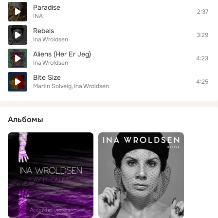
Paradise
2:37
INA
Rebels
3:29
Ina Wroldsen
Aliens (Her Er Jeg)
4:23
Ina Wroldsen
Bite Size
4:25
Martin Solveig
Ina Wroldsen
Альбомы