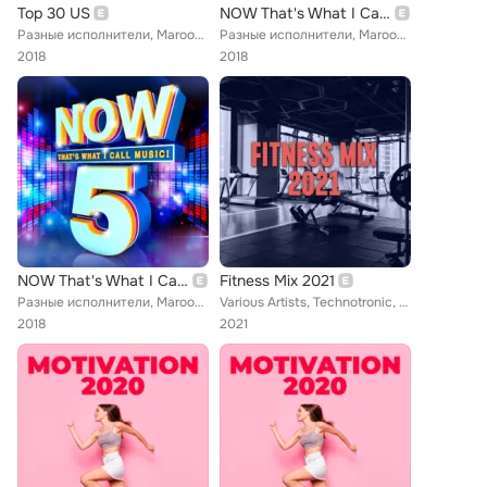
Top 30 US
NOW That's What I Call Music (Vol. 5)
Разные исполнители, Maroon 5, Hailee Steinfeld, Calum Scott, Liam Payne, Rich The Kid, Kendrick Lamar, Niall Horan, Jax Jones, N...
Разные исполнители, Maroon 5, DJ Snake, Tove Lo, Katy Perry, Mr.Da-Nos, Gon Haziri, Imagine Dragons, Liam Payne, Flying Decibels...
2018
2018
NOW That's What I Call Music (Vol. 5)
Fitness Mix 2021
Разные исполнители, Maroon 5, DJ Snake, Tove Lo, Katy Perry, Mr.Da-Nos, Gon Haziri, Imagine Dragons, Liam Payne, Flying Decibels...
Various Artists, Technotronic, Zoe Wees, The Black Eyed Peas, DJ Snake, Tove Lo, The Pussycat Dolls, Surf Mesa, Becky Hill, will...
2018
2021