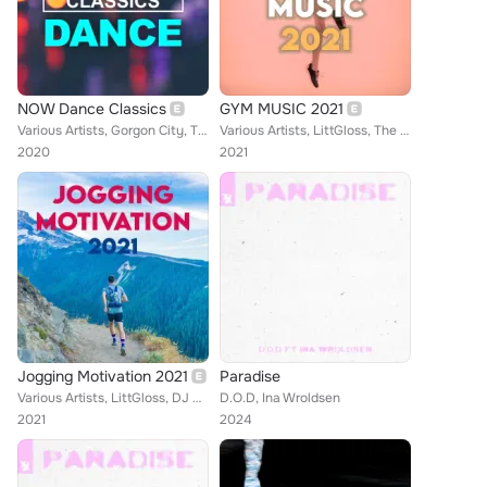
NOW Dance Classics
GYM MUSIC 2021
Various Artists, Gorgon City, The Chemical Brothers, deadmau5, Suzanne Vega, Stardust, Livin' Joy, Justin Bieber, Mike Posner, Z...
Various Artists, LittGloss, The Black Eyed Peas, DJ Snake, No Others, Bastiaan, will.i.am, Miley Cyrus, Avicii, Taio Cruz, Mike ...
2020
2021
Jogging Motivation 2021
Paradise
Various Artists, LittGloss, DJ Snake, MOODY, Loud Colors, No Others, Bastiaan, Vigiland, Avicii, Taio Cruz, Marshmello, Years & ...
D.O.D, Ina Wroldsen
2021
2024