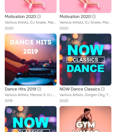
Motivation 2020
Motivation 2020
Various Artists, DJ Snake, Martin Solveig, Kungs, Saint Lanvain, Myd, BÉESAU, Major Lazer, Aslove, The Avener, Fakear, Polo & Pa...
Various Artists, DJ Snake, Martin Solveig, Kungs, Saint Lanvain, Myd, BÉESAU, Major Lazer, Aslove, The Avener, Fakear, Polo & Pa...
2020
2020
Dance Hits 2019
NOW Dance Classics
Various Artists, Maroon 5, DJ Snake, Tove Lo, Hailee Steinfeld, Kungs, NOTD, Tiësto, HRVY, Avicii, Mike Posner, Gryffin, Zedd, M...
Various Artists, Gorgon City, The Chemical Brothers, deadmau5, Suzanne Vega, Stardust, Livin' Joy, Justin Bieber, Mike Posner, Z...
2019
2020