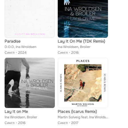
Paradise
Lay It On Me (TDK Remix)
D.O.D, Ina Wroldsen
Ina Wroldsen, Broiler
Сингл
2024
Сингл
2016
Lay It on Me
Places (Icarus Remix)
Ina Wroldsen, Broiler
Martin Solveig feat. Ina Wroldsen
Сингл
2016
Сингл
2017