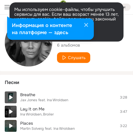
Войти
Мы используем cookie-файлы, чтобы улучшить
сервисы для вас. Если ваш возраст менее 13 лет,
настроить cookie-файлы должен ваш законный
представитель.
Больше информации
Исполнитель
Информация о контенте
Разрешить все
Настроить
на платформе — здесь
Ina Wroldsen
6 альбомов
Слушать
Песни
Breathe
3:28
Jax Jones
feat.
Ina Wroldsen
Lay It on Me
3:47
Ina Wroldsen
Broiler
Places
3:22
Martin Solveig
feat.
Ina Wroldsen