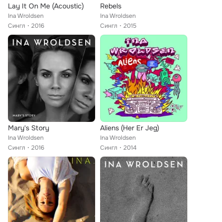
Lay It On Me (Acoustic)
Rebels
Ina Wroldsen
Ina Wroldsen
Сингл
2016
Сингл
2015
Mary's Story
Aliens (Her Er Jeg)
Ina Wroldsen
Ina Wroldsen
Сингл
2016
Сингл
2014