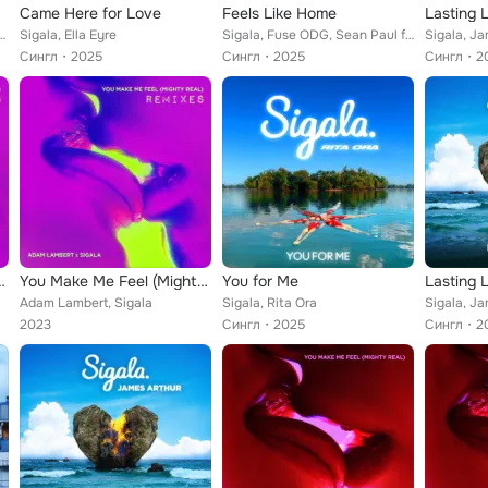
Came Here for Love
Feels Like Home
Lasting 
feat. Hailee Steinfeld
Sigala, Ella Eyre
Sigala, Fuse ODG, Sean Paul feat. Kent Jones
Sigala, Ja
Сингл
2025
Сингл
2025
Сингл
2
ghty Real) [Remixes]
You Make Me Feel (Mighty Real) [Remixes]
You for Me
Lasting 
Adam Lambert, Sigala
Sigala, Rita Ora
Sigala, Ja
2023
Сингл
2025
Сингл
2