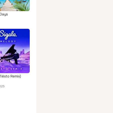
 Days
Tiësto Remix)
025