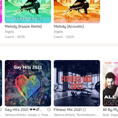
Melody (Kaaze Remix)
Melody (Acoustic)
Sigala
Sigala
Сингл
2025
Сингл
2025
Gay Hits 2021 ❤❤🌈🏳‍🌈
Fitness Mix 2021
All By My
 Jessie J, Tove Lo, A.R. Rahman, Becky Hill, Hailee Steinfeld, NOTD, Tiësto, Miley Cyrus, Nelly Furtado, Justin ...
Various Artists, Jessie J, Tove Lo, A.R. Rahman, Becky Hill, Hailee Steinfeld, NOTD, Tiësto, Miley Cyrus, Nelly Furtado, Justin ...
Various Artists, Technotronic, Zoe Wees, The Black Eyed Peas, DJ Snake, Tove Lo, The Pussycat Dolls, Surf Mesa, Becky Hill, will...
Alok, Sigal