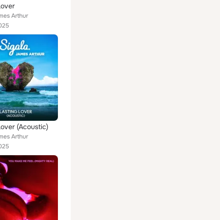
Lover
mes Arthur
025
Lover (Acoustic)
mes Arthur
025