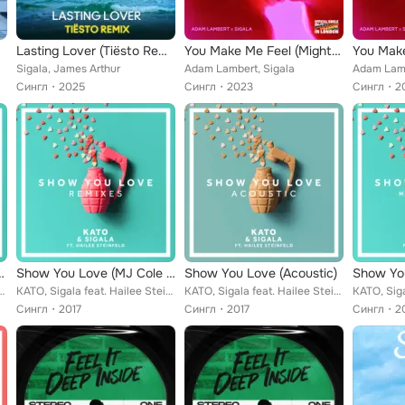
Lasting Lover (Tiësto Remix)
You Make Me Feel (Mighty Real)
Sigala, James Arthur
Adam Lambert, Sigala
Adam Lamb
Сингл
2025
Сингл
2023
Сингл
2
homas Gold Remix)
Show You Love (MJ Cole Remix)
Show You Love (Acoustic)
feat. Hailee Steinfeld
KATO, Sigala feat. Hailee Steinfeld
KATO, Sigala feat. Hailee Steinfeld
Сингл
2017
Сингл
2017
Сингл
2