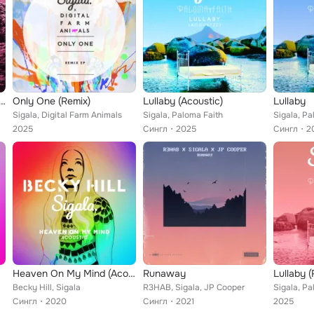
 Love [Joel Corry Remix]
Only One (Remix)
Lullaby (Acoustic)
Lullaby
Sigala, Digital Farm Animals
Sigala, Paloma Faith
Sigala, Pa
2025
Сингл
2025
Сингл
2
Heaven On My Mind (Acoustic)
Runaway
Lullaby 
Becky Hill, Sigala
R3HAB, Sigala, JP Cooper
Sigala, Pa
Сингл
2020
Сингл
2021
2025