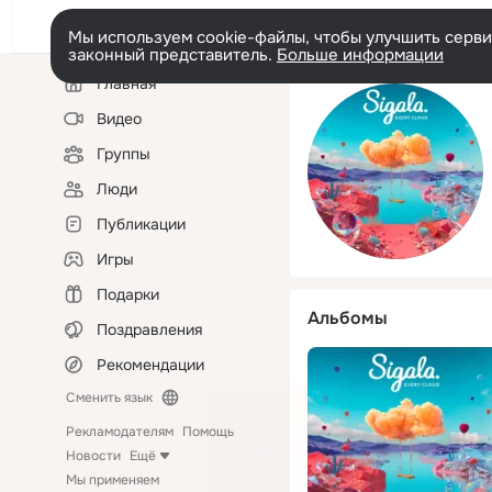
Мы используем cookie-файлы, чтобы улучшить сервис
законный представитель.
Больше информации
Левая
Главная
колонка
Видео
Группы
Люди
Публикации
Игры
Подарки
Альбомы
Поздравления
Рекомендации
Сменить язык
Рекламодателям
Помощь
Новости
Ещё
Мы применяем