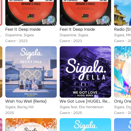
Feel It Deep Inside
Feel It Deep Inside
Radio (S
feat. Hailee Steinfeld
Dopamine, Sigala
Dopamine, Sigala
Sigala, M
Сингл
2023
Сингл
2023
Сингл
2
Wish You Well (Remix)
We Got Love [HUGEL Remix]
Only One
Sigala, Becky Hill
Sigala feat. Ella Henderson
Sigala, Di
2025
Сингл
2025
Сингл
2