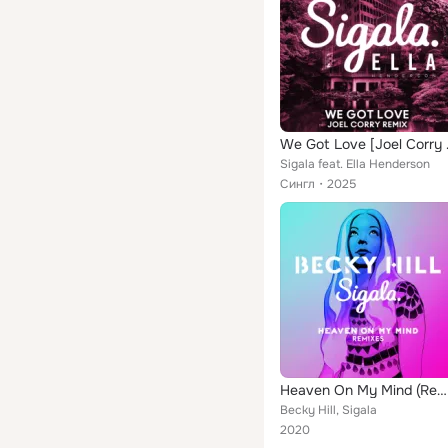
We Got
Sigala feat. Ella Henderson
Сингл
2025
Heaven On My Mind (Remixes)
Becky Hill, Sigala
2020