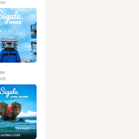
022
NEK
025