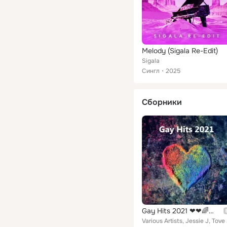
Melody (Sigala Re-Edit)
Sigala
Сингл
2025
Сборники
Gay Hits 2021 ❤❤🌈🏳‍🌈
Various Artists,