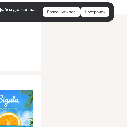
Помощь
Войти
й
e-файлы должен ваш
Разрешить все
Настроить
Правая
колонка