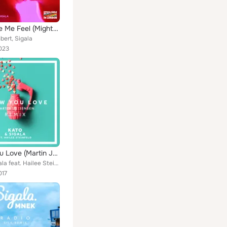
You Make Me Feel (Mighty Real)
ert, Sigala
023
Show You Love (Martin Jensen Remix)
KATO, Sigala feat. Hailee Steinfeld
017