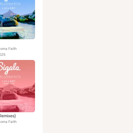
loma Faith
025
(Remixes)
loma Faith