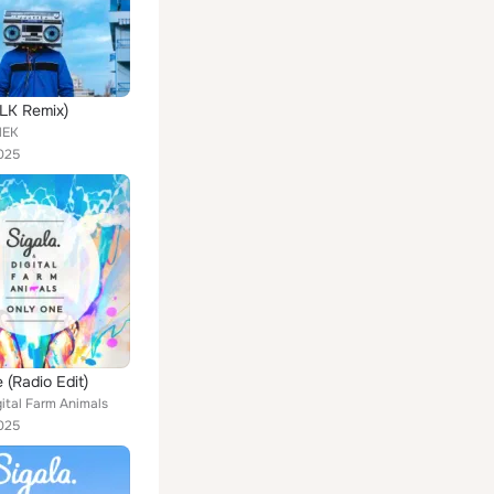
ILK Remix)
NEK
025
 (Radio Edit)
gital Farm Animals
025