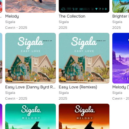
Silver Linings
Melody
The Collection
Brighter
Sigala
Sigala
Sigala
Сингл
2025
2025
2025
Easy Love (Danny Byrd Remix)
Easy Love (Remixes)
Melody (
Sigala
Sigala
Sigala
Сингл
2025
2025
Сингл
2