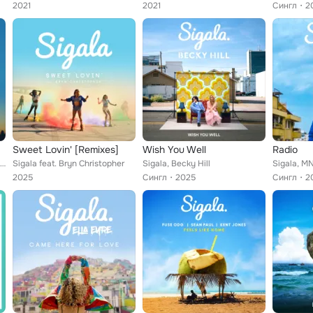
2021
2021
Сингл
2
Sweet Lovin' [Remixes]
Wish You Well
Radio
Sigala feat. John Newman, Nile Rodgers
Sigala feat. Bryn Christopher
Sigala, Becky Hill
Sigala, M
2025
Сингл
2025
Сингл
2