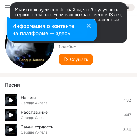
Войти
Мы используем cookie-файлы, чтобы улучшить
сервисы для вас. Если ваш возраст менее 13 лет,
настроить cookie-файлы должен ваш законный
представитель.
Больше информации
Исполнитель
Информация о контенте
Разрешить все
Настроить
на платформе — здесь
Сердце Ангела
1 альбом
Слушать
Песни
Не жди
4:32
Сердце Ангела
Расставание
4:17
Сердце Ангела
Зачем гордость
3:54
Сердце Ангела