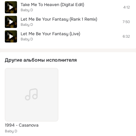
Take Me To Heaven (Digital Edit)
4:12
Baby D
Let Me Be Your Fantasy (Rank 1 Remix)
7:50
Baby D
Let Me Be Your Fantasy (Live)
6:32
Baby D
Другие альбомы исполнителя
1994 - Casanova
Baby D