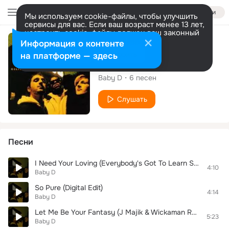
Войти
Мы используем cookie-файлы, чтобы улучшить
сервисы для вас. Если ваш возраст менее 13 лет,
настроить cookie-файлы должен ваш законный
представитель.
Больше информации
Альбом
Информация о контенте
Разрешить все
Настроить
на платформе — здесь
So Pure
Baby D
6
песен
Слушать
Песни
I Need Your Loving (Everybody's Got To Learn Sometime) (Radio Edit)
4:10
Baby D
So Pure (Digital Edit)
4:14
Baby D
Let Me Be Your Fantasy (J Majik & Wickaman Remix)
5:23
Baby D