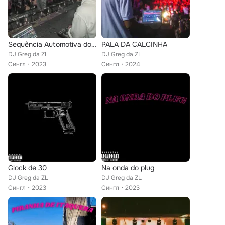
Sequência Automotiva do Tira e Bota
PALA DA CALCINHA
DJ Greg da ZL
DJ Greg da ZL
Сингл
2023
Сингл
2024
Glock de 30
Na onda do plug
DJ Greg da ZL
DJ Greg da ZL
Сингл
2023
Сингл
2023