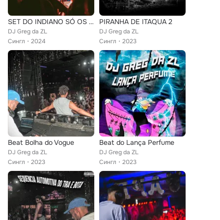
SET DO INDIANO SÓ OS DALIT
PIRANHA DE ITAQUA 2
DJ Greg da ZL
DJ Greg da ZL
Сингл
2024
Сингл
2023
Beat Bolha do Vogue
Beat do Lança Perfume
DJ Greg da ZL
DJ Greg da ZL
Сингл
2023
Сингл
2023