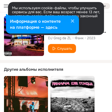
Войти
Мы используем cookie-файлы, чтобы улучшить
сервисы для вас. Если ваш возраст менее 13 лет,
настроить cookie-файлы должен ваш законный
представитель.
Больше информации
Сингл
Информация о контенте
Разрешить все
Настроить
на платформе — здесь
No Shopping Itaquera
DJ Greg da ZL
Фанк
2023
Слушать
Другие альбомы исполнителя