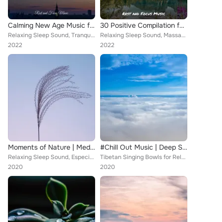
Calming New Age Music for Spa
30 Positive Compilation for Ultimate Healing
Relaxing Sleep Sound, Tranquil Music Sound of Nature, Tinnitus Aid
Relaxing Sleep Sound, Massage, The Sleep Specialist
2022
2022
Moments of Nature | Meditation and Sleep
#Chill Out Music | Deep Sleep | Sounds of Nature | Meditation
Relaxing Sleep Sound, Especialistas de Musica para Dormir, Sounds of Nature White Noise for Mindfulness Meditation and Relaxatio...
Tibetan Singing Bowls for Relaxation, Relaxing Sleep Sound, Meditação Yoga
2020
2020