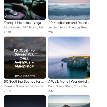
Tranquil Melodies | Yoga
40 Meditation and Relaxing Serenity Sounds
Best Relaxing SPA Music, Relaxing Sleep Sound, Musique Zen Garden
Ambient Music Therapy, Preschool Kids, Relaxing Sleep Sound
2020
2021
50 Soothing Sounds for Chill Ambience & Meditation
A Walk Alone | Wonderful Skies
Relaxing Sleep Sound, Sounds of Nature White Noise for Mindfulness Meditation and Relaxation, Meditação Yoga
Baby Sleep, Study Concentration, Relaxing Sleep Sound
2022
2020