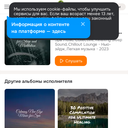
Войти
Мы используем cookie-файлы, чтобы улучшить
сервисы для вас. Если ваш возраст менее 13 лет,
настроить cookie-файлы должен ваш законный
Альбом
представитель.
Больше информации
Информация о контенте
Nature Sounds for Sleep and Meditation
Разрешить все
Настроить
на платформе — здесь
Spa Music Collective
Relaxing Sleep
Sound
Chillout Lounge
Нью-
эйдж
Легкая музыка
2023
Слушать
Другие альбомы исполнителя