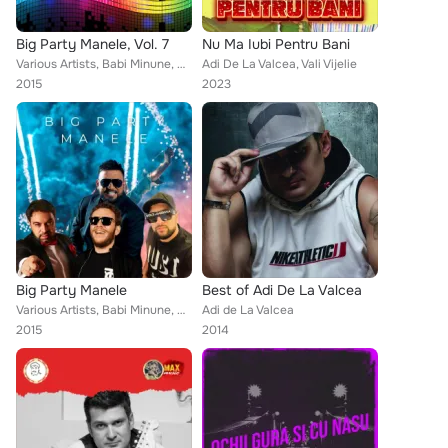
Big Party Manele, Vol. 7
Nu Ma Iubi Pentru Bani
Various Artists, Babi Minune, Nek, Alessio, Ionut Sturzea, Printesa De Aur, Bodo, Florin Peste, Florin Salam, Blondu De La Timis...
Adi De La Valcea, Vali Vijelie
2015
2023
Big Party Manele
Best of Adi De La Valcea
Various Artists, Babi Minune, Nek, Alessio, Alex De La Orastie, Mr.Juve, Cristi Dules, Florin Salam, Florin Peste, Cristian Rize...
Adi de La Valcea
2015
2014