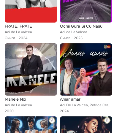
FRATE, FRATE
Ochii Gura Si Cu Nasu
Adi de La Valcea
Adi de La Valcea
Сингл
2024
Сингл
2023
Manele Noi
Amar amar
Adi de La Valcea
Adi De La Valcea, Petrica Cercel, Stana Izbasa, Gabi De La Oradea, OANA
2020
2024