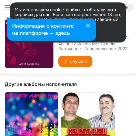
Войти
Мы используем cookie-файлы, чтобы улучшить
сервисы для вас. Если ваш возраст менее 13 лет,
настроить cookie-файлы должен ваш законный
Сингл
представитель.
Больше информации
Информация о контенте
Разрешить все
Настроить
на платформе — здесь
M-Am Saturat Sa-Mi Fie Atata Dor
Adi de La Valcea
Claudia
feat.
Patrascanu
Танцевальная
2022
Слушать
Другие альбомы исполнителя