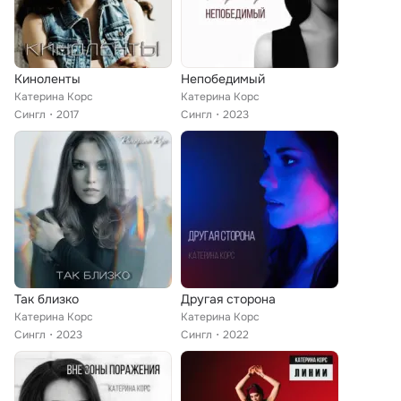
Киноленты
Непобедимый
Катерина Корс
Катерина Корс
Сингл
2017
Сингл
2023
Так близко
Другая сторона
Катерина Корс
Катерина Корс
Сингл
2023
Сингл
2022