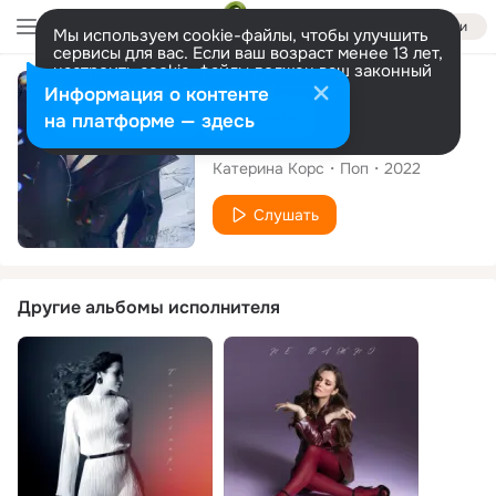
Войти
Мы используем cookie-файлы, чтобы улучшить
сервисы для вас. Если ваш возраст менее 13 лет,
настроить cookie-файлы должен ваш законный
представитель.
Больше информации
Сингл
Информация о контенте
Разрешить все
Настроить
на платформе — здесь
Сердце
Катерина Корс
Поп
2022
Слушать
Другие альбомы исполнителя