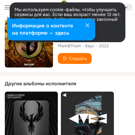
Войти
Мы используем cookie-файлы, чтобы улучшить
сервисы для вас. Если ваш возраст менее 13 лет,
настроить cookie-файлы должен ваш законный
представитель.
Больше информации
Сингл
Информация о контенте
Разрешить все
Настроить
на платформе — здесь
Tunnel Vision
Mark&Thom
Хаус
2022
Слушать
Другие альбомы исполнителя