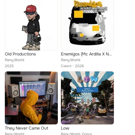
Old Productions
Enemigos (Mc Ardilla X Neutro Shorty Type Beat)
Reny World
Reny World
2025
Сингл
2026
They Never Came Out
Low
Reny World
Reny World, Gonyi