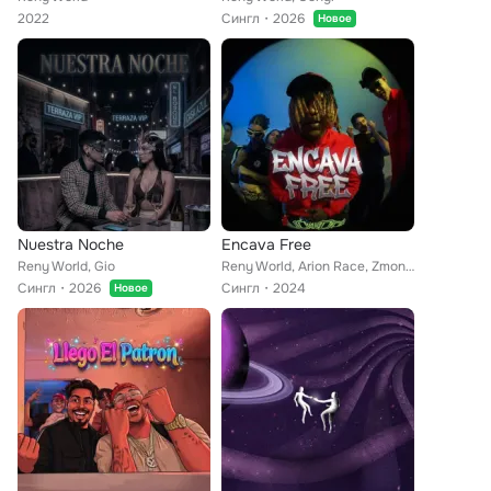
2022
Сингл
2026
Новое
Nuestra Noche
Encava Free
Reny World, Gio
Reny World, Arion Race, Zmonchy
Сингл
2026
Сингл
2024
Новое