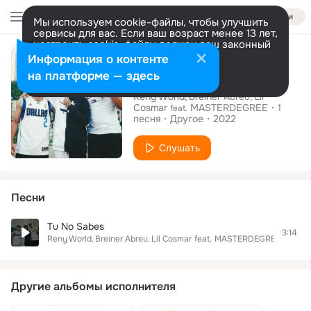
Войти
Мы используем cookie-файлы, чтобы улучшить
сервисы для вас. Если ваш возраст менее 13 лет,
настроить cookie-файлы должен ваш законный
Сингл
представитель.
Больше информации
Информация о контенте
Tu No Sabes
Разрешить все
Настроить
на платформе — здесь
Reny World
Breiner Abreu
Lil
Cosmar
MASTERDEGREE
1
feat.
песня
Другое
2022
Слушать
Песни
Tu No Sabes
3:14
Reny World
Breiner Abreu
Lil Cosmar
feat.
MASTERDEGREE
Другие альбомы исполнителя