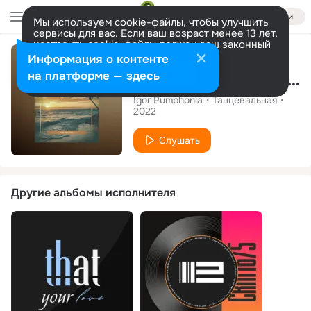
Войти
Мы используем cookie-файлы, чтобы улучшить
сервисы для вас. Если ваш возраст менее 13 лет,
настроить cookie-файлы должен ваш законный
Сингл
представитель.
Больше информации
Информация о контенте
Разрешить все
Настроить
на платформе — здесь
Sunrise (Dub Version)
Igor Pumphonia
Танцевальная
2022
Слушать
Другие альбомы исполнителя