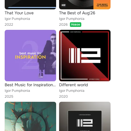
That Your Love
The Best of Aug'26
Igor Pumphonia
Igor Pumphonia
2022
2026
Новое
Best Music for Inspiration vol.2
Different world
Igor Pumphonia
Igor Pumphonia
2025
2020