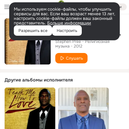
Войти
Мы используем cookie-файлы, чтобы улучшить
сервисы для вас. Если ваш возраст менее 13 лет,
настроить cookie-файлы должен ваш законный
Альбом
представитель.
Больше информации
Разрешить все
Настроить
Teach Me How To Love
Stephen Pree
Религиозная
музыка
2012
Слушать
Другие альбомы исполнителя