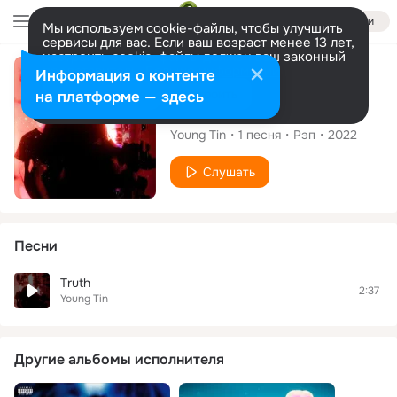
Войти
Мы используем cookie-файлы, чтобы улучшить
сервисы для вас. Если ваш возраст менее 13 лет,
настроить cookie-файлы должен ваш законный
представитель.
Больше информации
Сингл
Информация о контенте
Разрешить все
Настроить
на платформе — здесь
Truth
Young Tin
1
песня
Рэп
2022
Слушать
Песни
Truth
2:37
Young Tin
Другие альбомы исполнителя