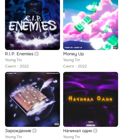
R.I.P. Enemies
Money Up
Young Tin
Young Tin
Сингл
2022
Сингл
2022
Зарождение
Начинал один
Young Tin
Young Tin