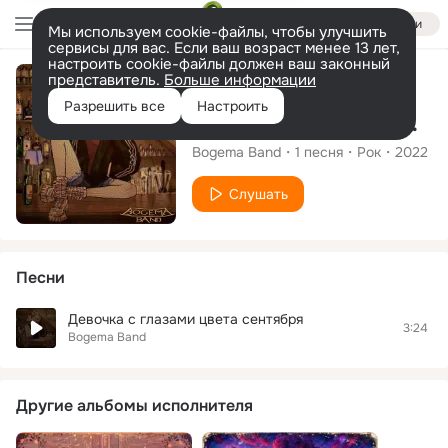
Войти
Мы используем cookie-файлы, чтобы улучшить
сервисы для вас. Если ваш возраст менее 13 лет,
настроить cookie-файлы должен ваш законный
представитель.
Больше информации
Сингл
Разрешить все
Настроить
Девочка с глазами цвета сентября
Bogema Band
1
песня
Рок
2022
Слушать
Песни
Девочка с глазами цвета сентября
3:24
Bogema Band
Другие альбомы исполнителя