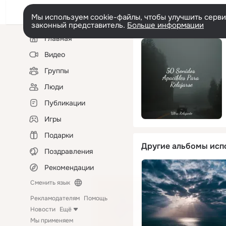
Мы используем cookie-файлы, чтобы улучшить сервис
законный представитель.
Больше информации
Левая
Главная
колонка
Видео
Группы
Люди
Публикации
Игры
Подарки
Другие альбомы исп
Поздравления
Рекомендации
Сменить язык
Рекламодателям
Помощь
Новости
Ещё
Мы применяем