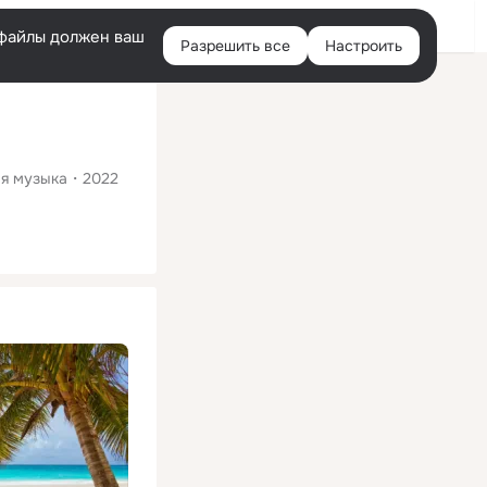
Помощь
Войти
й
e-файлы должен ваш
Разрешить все
Настроить
Правая
колонка
ая музыка
2022