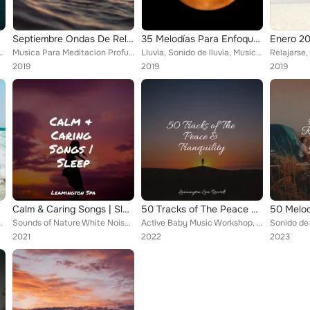
tivas
Septiembre Ondas De Relajación Pura Para Ayudar A Dormir
35 Melodías Para Enfoque Profundo
 relajante, Música para Relaxar Maestro
Musica Para Meditacion Profunda, Sonido de lluvia, Fabricantes De Lluvia
Lluvia, Sonido de lluvia, Musica Meditaction
2019
2019
2019
Calm & Caring Songs | Sleep
50 Tracks of The Peace & Tranquility
dio, Sonido de lluvia
Sounds of Nature White Noise Sound Effects, Sonido de lluvia, Musica Relajante
Active Baby Music Workshop, Sonido de lluvia, White Noise Nature Sounds Baby Sleep
2021
2022
2023