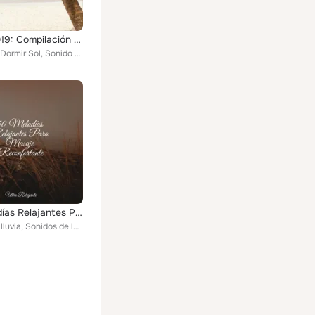
Enero 2019: Compilación De Alivio De Ansiedad Esencial.
Relajarse, Dormir Sol, Sonido de lluvia
50 Melodías Relajantes Para Masaje Reconfortante
Sonido de lluvia, Sonidos de la Naturaleza Relax, Musica Para Dormir