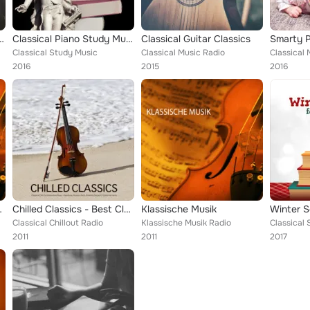
ng Music of Brian Crain for Study
Classical Piano Study Music – Relaxing Study and Reading Classics, Bach to Work, Effective Study, Mozart, Beethoven
Classical Guitar Classics
Classical Study Music
Classical Music Radio
Classical
2016
2015
2016
y Lo Mejor de la Musica Clasica Music...
Chilled Classics - Best Classical Chill Out Music for Relaxation, Background Music for Meditation, Massage, Yoga, Tai Chi, Reiki...
Klassische Musik
Winter S
Classical Chillout Radio
Klassische Musik Radio
Classical
2011
2011
2017