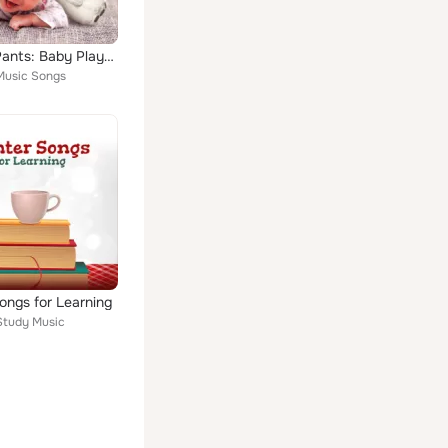
Smarty Pants: Baby Playtime Fun – Classical Bach Music for Babies, Einstein's Generation, Bright Mind Kids
 Music Songs
ongs for Learning
 Study Music