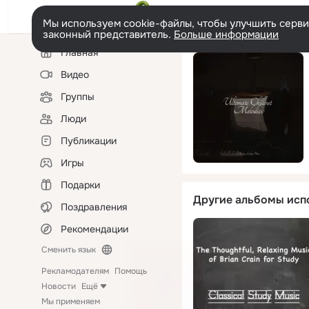
Мы используем cookie-файлы, чтобы улучшить сервис
законный представитель.
Больше информации
Левая
Главная
колонка
Видео
Группы
Люди
Публикации
Игры
Подарки
Другие альбомы исп
Поздравления
Рекомендации
Сменить язык
Рекламодателям
Помощь
Новости
Ещё
Мы применяем