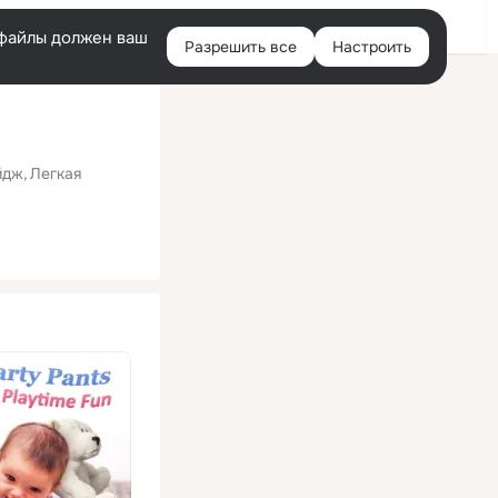
Помощь
Войти
й
e-файлы должен ваш
Разрешить все
Настроить
Правая
колонка
йдж
Легкая