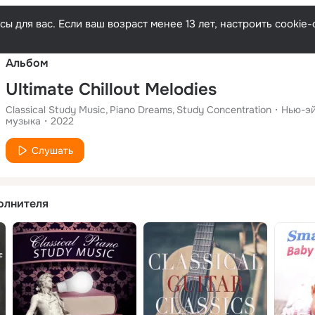
Русски
ы для вас. Если ваш возраст менее 13 лет, настроить cooki
Альбом
Ultimate Chillout Melodies
Classical Study Music
Piano Dreams
Study Concentration
Нью-э
музыка
2022
Слушать
олнителя