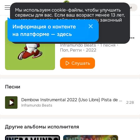
Войти
Мы используем cookie-файлы, чтобы улучшить
сервисы для вас. Если ваш возраст менее 13 лет,
настроить cookie-файлы должен ваш законный
Сингл
представитель.
Больше информации
Информация о контенте
Разрешить все
Настроить
на платформе — здесь
Dembow Instrumental 2022 (Uso Libre) Pista de Dembow Electronico - Inframundo Beats
Inframundo Beats
1
песня
Поп
Регги
2022
Слушать
Песни
Dembow Instrumental 2022 (Uso Libre) Pista de Dembow Electronico - Inframundo Beats
2:28
Inframundo Beats
Другие альбомы исполнителя