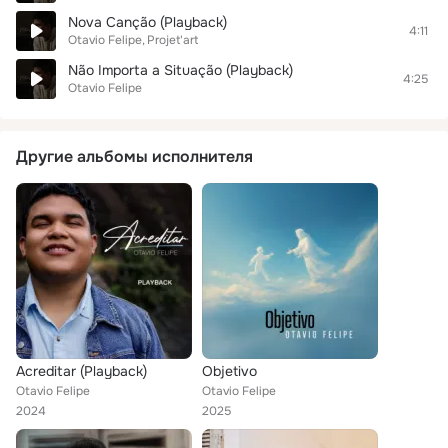
Nova Canção (Playback)
4:11
Otavio Felipe
Projet'art
Não Importa a Situação (Playback)
4:25
Otavio Felipe
Другие альбомы исполнителя
Acreditar (Playback)
Objetivo
Otavio Felipe
Otavio Felipe
2024
2025