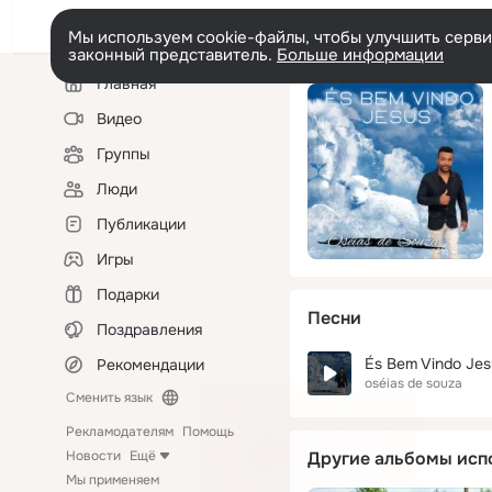
Мы используем cookie-файлы, чтобы улучшить сервис
законный представитель.
Больше информации
Левая
Главная
колонка
Видео
Группы
Люди
Публикации
Игры
Подарки
Песни
Поздравления
És Bem Vindo Jes
Рекомендации
oséias de souza
Сменить язык
Рекламодателям
Помощь
Новости
Ещё
Другие альбомы исп
Мы применяем