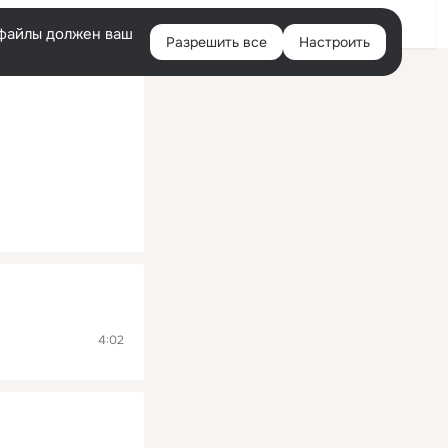
Помощь
Войти
й
e-файлы должен ваш
Разрешить все
Настроить
Правая
колонка
4:02