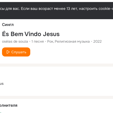
Русски
ы для вас. Если ваш возраст менее 13 лет, настроить cooki
Сингл
És Bem Vindo Jesus
oséias de souza
1
песня
Рок
Религиозная музыка
2022
Слушать
us
олнителя