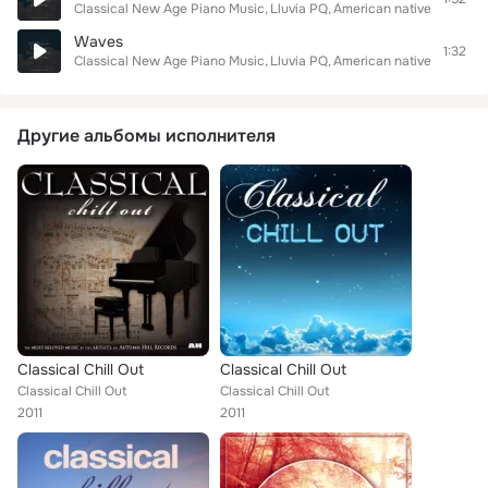
Classical New Age Piano Music
Lluvia PQ
American native flute
Waves
1:32
Classical New Age Piano Music
Lluvia PQ
American native flute
Другие альбомы исполнителя
Classical Chill Out
Classical Chill Out
Classical Chill Out
Classical Chill Out
2011
2011