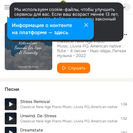
Войти
Мы используем cookie-файлы, чтобы улучшить
сервисы для вас. Если ваш возраст менее 13 лет,
настроить cookie-файлы должен ваш законный
Альбом
представитель.
Больше информации
Информация о контенте
50 Ultimate Relaxation Sounds for Spa & Serenity
Разрешить все
Настроить
на платформе — здесь
Classical New Age Piano
Music
Lluvia PQ
American native
flute
4
песни
Нью-эйдж
Легкая
музыка
2022
Слушать
Песни
Stress Removal
1:36
Classical New Age Piano Music
Lluvia PQ
American native flute
Unwind, De-Stress
1:52
Classical New Age Piano Music
Lluvia PQ
American native flute
Dreamstate
1:52