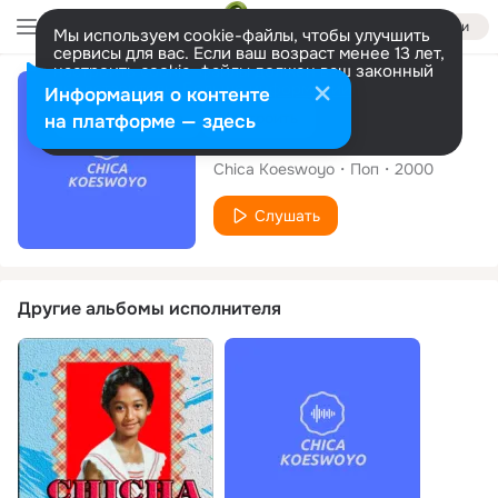
Войти
Мы используем cookie-файлы, чтобы улучшить
сервисы для вас. Если ваш возраст менее 13 лет,
настроить cookie-файлы должен ваш законный
представитель.
Больше информации
Сингл
Информация о контенте
Разрешить все
Настроить
на платформе — здесь
Mengantuk
Chica Koeswoyo
Поп
2000
Слушать
Другие альбомы исполнителя