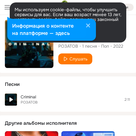
Войти
Мы используем cookie-файлы, чтобы улучшить
сервисы для вас. Если ваш возраст менее 13 лет,
настроить cookie-файлы должен ваш законный
представитель.
Больше информации
Сингл
Информация о контенте
Разрешить все
Настроить
на платформе — здесь
Criminal
РОЗАТОВ
1
песня
Поп
2022
Слушать
Песни
Criminal
2:11
РОЗАТОВ
Другие альбомы исполнителя