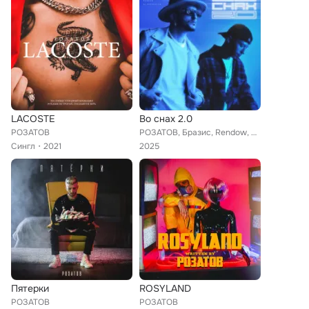
LACOSTE
Во снах 2.0
РОЗАТОВ
РОЗАТОВ, Бразис, Rendow, Alfredovich
Сингл
2021
2025
Пятерки
ROSYLAND
РОЗАТОВ
РОЗАТОВ