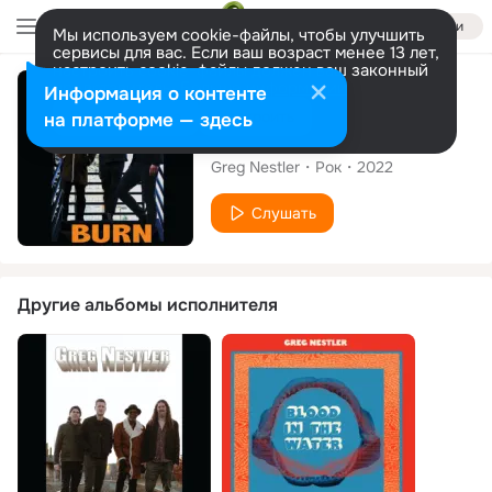
Войти
Мы используем cookie-файлы, чтобы улучшить
сервисы для вас. Если ваш возраст менее 13 лет,
настроить cookie-файлы должен ваш законный
представитель.
Больше информации
Сингл
Информация о контенте
Разрешить все
Настроить
на платформе — здесь
Burn
Greg Nestler
Рок
2022
Слушать
Другие альбомы исполнителя