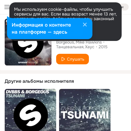
Войти
Мы используем cookie-файлы, чтобы улучшить
сервисы для вас. Если ваш возраст менее 13 лет,
настроить cookie-файлы должен ваш законный
Альбом
представитель.
Больше информации
Информация о контенте
Разрешить все
Настроить
на платформе — здесь
Lovestruck
Borgeous
Mike Hawkins
Танцевальная
Хаус
2015
Слушать
Другие альбомы исполнителя