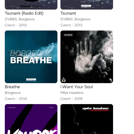
Tsunami (Radio Edit)
Tsunami
DVBBS, Borgeous
DVBBS, Borgeous
Сингл
2013
Сингл
2013
Breathe
I Want Your Soul
Borgeous
Mike Hawkins
Сингл
2014
Сингл
2019