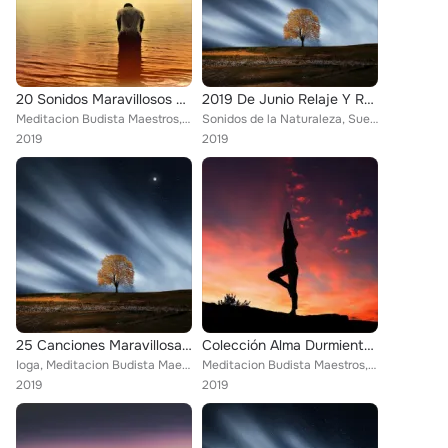
20 Sonidos Maravillosos De Sueño & Spa
2019 De Junio Relaje Y Recargue La Mezcla Para Reducir El Estrés
Meditacion Budista Maestros, Sonidos De Truenos y Lluvia, Musica para Meditar Especialistas
Sonidos de la Naturaleza, Sueño Lucido, Meditacion Budista Maestros
2019
2019
25 Canciones Maravillosas Para Ambiente Zen Spa
Colección Alma Durmiente - 25 Melodías Para Una Relajación Total
Ioga, Meditacion Budista Maestros, Dormir
Meditacion Budista Maestros, Meditación, Cascada de Lluvia
2019
2019