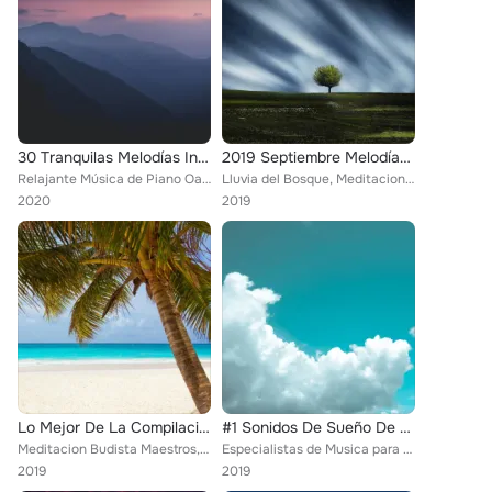
30 Tranquilas Melodías Inviernoles Para Un Buen Rollo En El Hogar Y La Oficina
2019 Septiembre Melodías Relajantes Para La Relajación Y Meditación Zen
Relajante Música de Piano Oasis, Lluvia Relajante, Meditacion Budista Maestros
Lluvia del Bosque, Meditacion Budista Maestros, Natureza Musica Bem-Estar Academia
2020
2019
Lo Mejor De La Compilación De Tranquilidad Total De 2019: La Combinación Definitiva De Alivio De Estrés Atemporal
#1 Sonidos De Sueño De Onda Alfa
Meditacion Budista Maestros, MÚSICA PARA NIÑOS, Sonidos de la Naturaleza Relajacion
Especialistas de Musica para Dormir, Relajacion Del Mar, Meditacion Budista Maestros
2019
2019