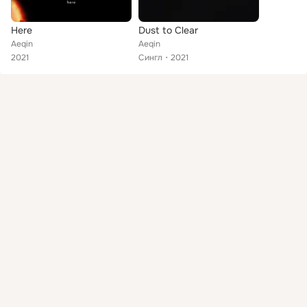
Here
Dust to Clear
Aeqin
Aeqin
2021
Сингл
2021