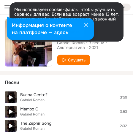
Войти
Мы используем cookie-файлы, чтобы улучшить
сервисы для вас. Если ваш возраст менее 13 лет,
настроить cookie-файлы должен ваш законный
Альбом
представитель.
Больше информации
Информация о контенте
Разрешить все
Настроить
на платформе — здесь
Sesion en Casa
Gabriel Roman
3
песни
Альтернатива
2021
Слушать
Песни
Buena Gente?
3:59
Gabriel Roman
Mambo C
3:53
Gabriel Roman
The Zephir Song
2:32
Gabriel Roman