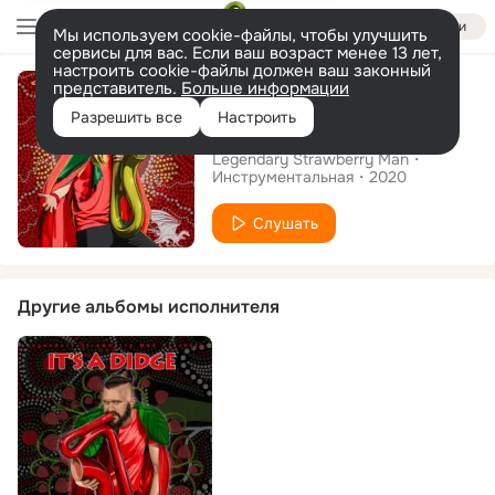
Войти
Мы используем cookie-файлы, чтобы улучшить
сервисы для вас. Если ваш возраст менее 13 лет,
настроить cookie-файлы должен ваш законный
Альбом
представитель.
Больше информации
Разрешить все
Настроить
The SaxoDidge Era
Legendary Strawberry Man
Инструментальная
2020
Слушать
Другие альбомы исполнителя