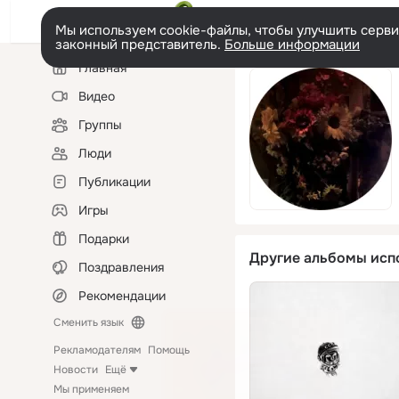
Мы используем cookie-файлы, чтобы улучшить сервис
законный представитель.
Больше информации
Левая
Главная
колонка
Видео
Группы
Люди
Публикации
Игры
Подарки
Другие альбомы исп
Поздравления
Рекомендации
Сменить язык
Рекламодателям
Помощь
Новости
Ещё
Мы применяем