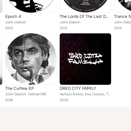
Epoch 4
The Lords Of The Last Days
Trance S
John Osborn
John Osborn
John Osbo
2013
2012
2013
The Curfew EP
DRED CITY FAMILY
anni Antonini
John Osborn, Tallman785
Various Artists, Ena Cosovic, Tom Dicicco, Frazer Campbell, John Osborn, Paul Mitchell, Circular Rhythms, s:vt, Jor-El, Mias Voi...
2016
2020