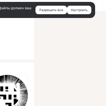
Помощь
Войти
й
e-файлы должен ваш
Разрешить все
Настроить
Правая
колонка