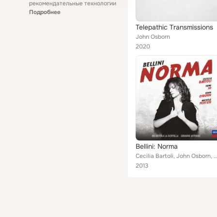
рекомендательные технологии
Подробнее
Telepathic Transmissions
John Osborn
2020
Bellini: Norma
Cecilia Bartoli, John Osborn, Sumi Jo, Michele Pertusi, Orchestra La Scintilla, Giov
2013