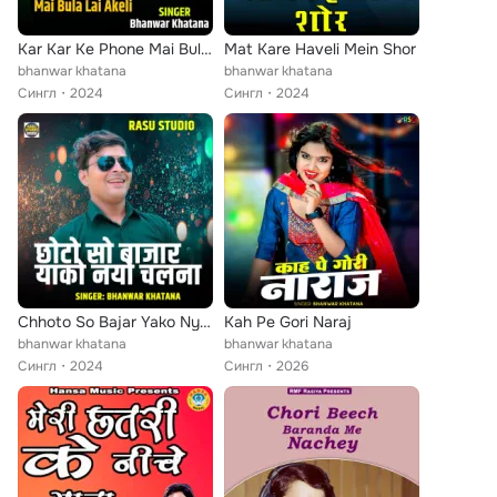
Kar Kar Ke Phone Mai Bula Lai Akeli
Mat Kare Haveli Mein Shor
bhanwar khatana
bhanwar khatana
Сингл
2024
Сингл
2024
Chhoto So Bajar Yako Nya Chalna
Kah Pe Gori Naraj
bhanwar khatana
bhanwar khatana
Сингл
2024
Сингл
2026