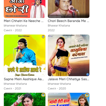
Meri Chhatri Ke Neeche Aaja Chhori
Chori Beech Baranda Me Nachey
bhanwar khatana
Bhawar Khatana
Сингл
2022
2022
Sapne Mein Aashique Aayo Re
Jalave Meri Chhatiya Sasuliya Badmaash - Single
bhanwar khatana
bhanwar khatana
Сингл
2021
Сингл
2020