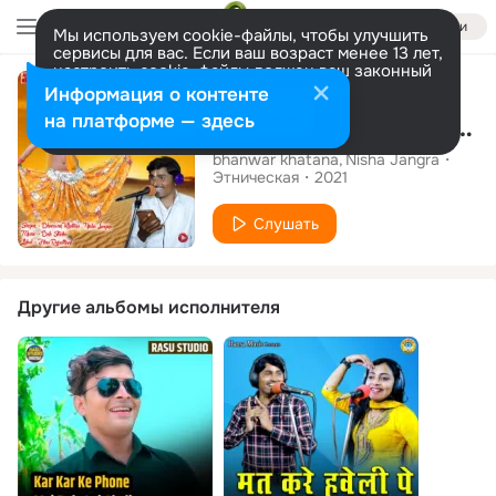
Войти
Мы используем cookie-файлы, чтобы улучшить
сервисы для вас. Если ваш возраст менее 13 лет,
настроить cookie-файлы должен ваш законный
Сингл
представитель.
Больше информации
Информация о контенте
Разрешить все
Настроить
на платформе — здесь
Tera Lehanga - Single
bhanwar khatana
Nisha Jangra
Этническая
2021
Слушать
Другие альбомы исполнителя